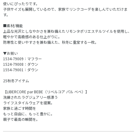
使いにぴったりです。
子供サイズも展開しているので、家族でリンクコーデを楽しんでいただけま
す。
■素材/機能
上品な光沢としなやかさを兼ね備えたリモンタポリエステルツイルを使用し、
軽やかで高級感のある仕上がりに。
防寒性と使いやすさを兼ね備えた、秋冬に重宝する一枚。
▼お揃い
1534-79009：マフラー
1524-79008：ダウン
1554-79001：ダウン
25秋冬アイテム
【LIBERCORE par BEBE（リベルコア パル ベベ）】
洗練されたラグジュアリー感漂う
ライフスタイルウェアを提案。
家族と過ごす時間を
もっと自由に、もっと豊かに。
親子で最高の瞬間を。