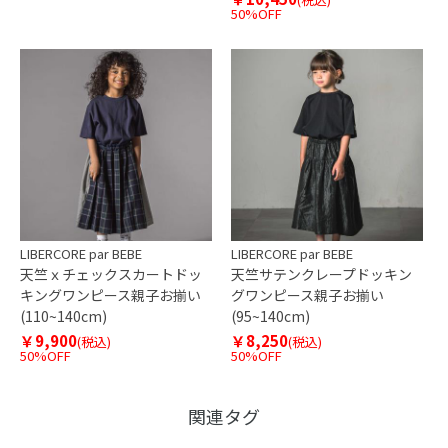
50%OFF
LIBERCORE par BEBE
LIBERCORE par BEBE
天竺ｘチェックスカートドッ
天竺サテンクレープドッキン
キングワンピース親子お揃い
グワンピース親子お揃い
(110~140cm)
(95~140cm)
￥9,900
￥8,250
(税込)
(税込)
50%OFF
50%OFF
関連タグ