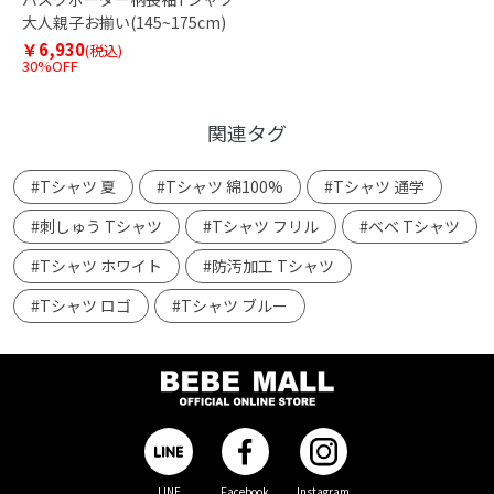
大人親子お揃い(145~175cm)
￥6,930
(税込)
30%OFF
関連タグ
#Tシャツ 夏
#Tシャツ 綿100%
#Tシャツ 通学
#刺しゅう Tシャツ
#Tシャツ フリル
#べべ Tシャツ
#Tシャツ ホワイト
#防汚加工 Tシャツ
#Tシャツ ロゴ
#Tシャツ ブルー
LINE
Facebook
Instagram