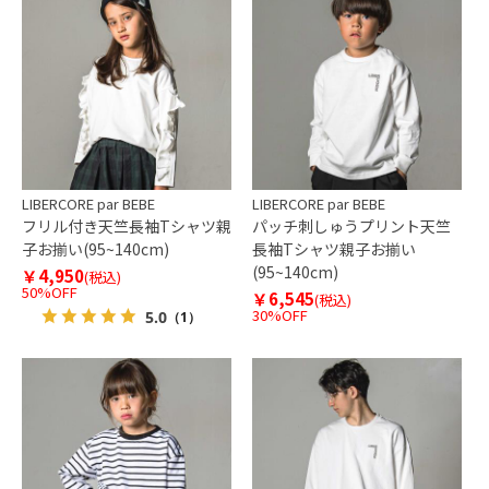
LIBERCORE par BEBE
LIBERCORE par BEBE
フリル付き天竺長袖Tシャツ親
パッチ刺しゅうプリント天竺
子お揃い(95~140cm)
長袖Tシャツ親子お揃い
(95~140cm)
￥4,950
(税込)
50%OFF
￥6,545
(税込)
30%OFF
5.0
（1）