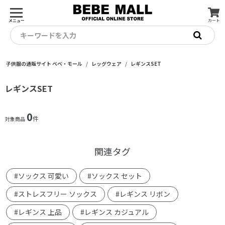
メニュー
カート
キーワードを入力
子供服の通販サイト ベベ・モール
レッグウェア
レギンスSET
レギンスSET
0
件
対象商品
関連タグ
#ソックス 可愛い
#ソックス セット
#ストレスフリー ソックス
#レギンス リボン
#レギンス 上品
#レギンス カジュアル