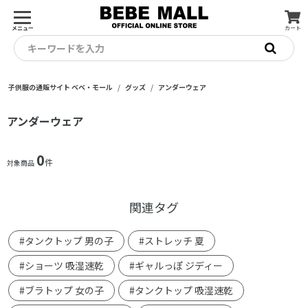
メニュー
カート
キーワードを入力
子供服の通販サイト ベベ・モール
グッズ
アンダーウェア
アンダーウェア
0
件
対象商品
関連タグ
#タンクトップ 男の子
#ストレッチ 夏
#ショーツ 吸湿速乾
#ギャルっぽ ジディー
#ブラトップ 女の子
#タンクトップ 吸湿速乾