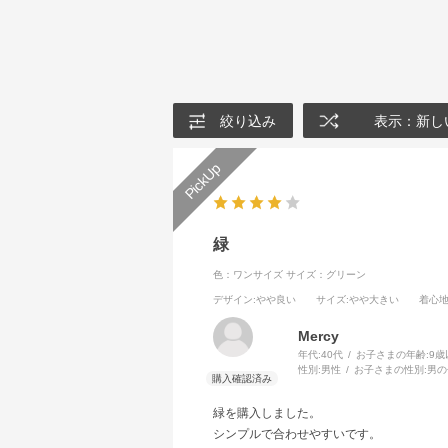
絞り込み
表示：新し
緑
色：ワンサイズ
サイズ：グリーン
デザイン
:やや良い
サイズ
:やや大きい
着心
Mercy
年代:
40代
お子さまの年齢:
9歳
性別:
男性
お子さまの性別:
男の
緑を購入しました。
シンプルで合わせやすいです。