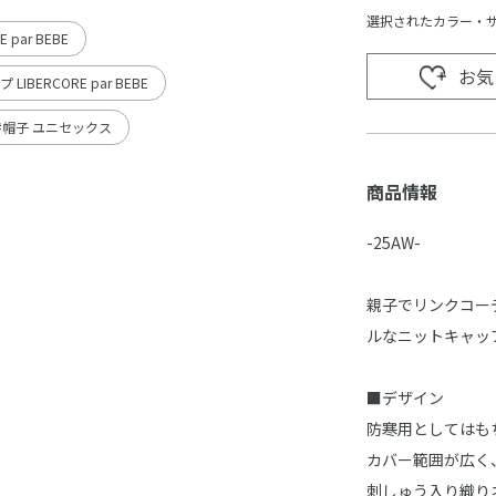
選択されたカラー・
 par BEBE
お気
 LIBERCORE par BEBE
#帽子 ユニセックス
商品情報
-25AW-
親子でリンクコー
ルなニットキャッ
■デザイン
防寒用としてはも
カバー範囲が広く
刺しゅう入り織り