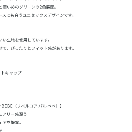
と濃いめのグリーンの2色展開。
ースにも合うユニセックスデザインです。
いい生地を使用しています。
材で、ぴったりとフィット感があります。
ニットキャップ
par BEBE（リベルコア パル ベベ）】
ュアリー感漂う
ェアを提案。
を