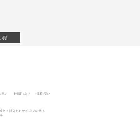
い順
地
:良い
伸縮性
:あり
価格
:安い
以上
購入したサイズ:
その他
子