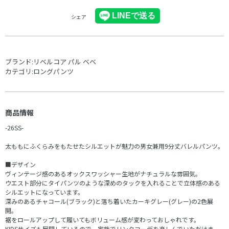
シェア
ブランド:
リベルコア パル ベベ
カテゴリ:
ロングパンツ
商品情報
-26SS-
太ももにふくらみをもたせたシルエットが魅力の男女兼用9分丈バレルパンツ。
■デザイン
ヴィンテージ感のあるオックスワッシャー生地がナチュラルな雰囲気。
ウエスト部分にタイパンツのような深めのタックを入れることで立体感のある
シルエットになっています。
深みのあるチャコール(ブラック)と落ち着いたカーキグレー(グレー)の2色展
開。
裾をロールアップして履いてもボリューム感が変わっておしゃれです。
KIDSサイズも展開しているので、家族でリンクコーデを楽しんでいただけま