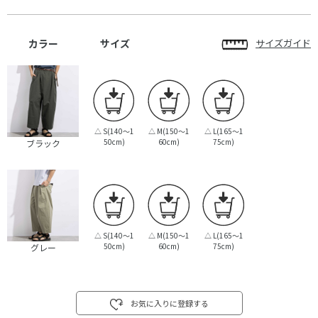
カラー
サイズ
サイズガイド
△
S(140～1
△
M(150～1
△
L(165～1
50cm)
60cm)
75cm)
ブラック
△
S(140～1
△
M(150～1
△
L(165～1
50cm)
60cm)
75cm)
グレー
お気に入りに登録する