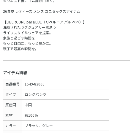
※ウエスト裏にゴム調節口あり。
26春夏 レディース メンズ ユニセックスアイテム
【LIBERCORE par BEBE（リベルコア パル ベベ）】
洗練されたラグジュアリー感漂う
ライフスタイルウェアを提案。
家族と過ごす時間を
もっと自由に、もっと豊かに。
親子で最高の瞬間を。
アイテム詳細
商品番号
1549-83000
タイプ
ロングパンツ
原産国
中国
素材
綿100%
カラー
ブラック、グレー