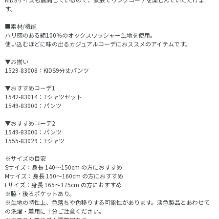
す。
■素材/機能
ハリ感のある綿100％のオックスワッシャー生地を使用。
使い込むほどに味の出るカジュアルコーデにおススメのアイテムです。
▼お揃い
1529-83008：KIDS9分丈パンツ
▼おすすめコーデ1
1542-83014：Tシャツセット
1549-83000：パンツ
▼おすすめコーデ2
1549-83000：パンツ
1555-83029：Tシャツ
※サイズの目安
Sサイズ：身長 140～150cm の方におすすめ
Mサイズ：身長 150～160cm の方におすすめ
Lサイズ：身長 165～175cm の方におすすめ
※脇・後ろポケットあり。
※生地の特性上、色落ちや色移りする可能性があります。淡色製品とあわせて
の洗濯・着用に十分ご注意ください。