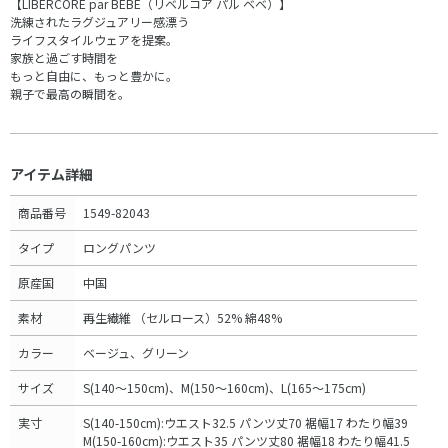
【LIBERCORE par BEBE（リベルコア パル ベベ）】
洗練されたラグジュアリー感漂う
ライフスタイルウェアを提案。
家族と過ごす時間を
もっと自由に、もっと豊かに。
親子で最高の瞬間を。
アイテム詳細
商品番号
1549-82043
タイプ
ロングパンツ
原産国
中国
素材
再生繊維 （セルロース）52% 綿48%
カラー
ベージュ、グリーン
サイズ
S(140～150cm)、M(150～160cm)、L(165～175cm)
実寸
S(140-150cm):ウエスト32.5 パンツ丈70 裾幅17 わたり幅39
M(150-160cm):ウエスト35 パンツ丈80 裾幅18 わたり幅41.5