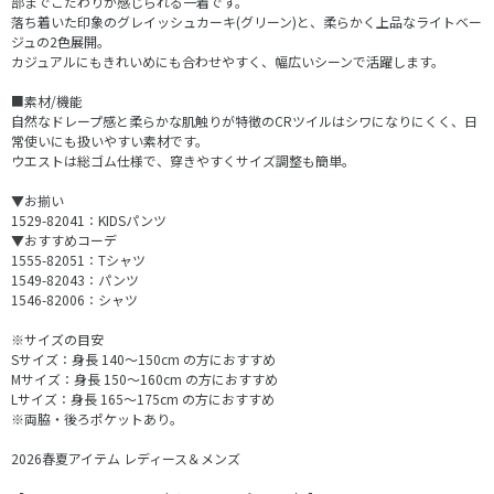
部までこだわりが感じられる一着です。
落ち着いた印象のグレイッシュカーキ(グリーン)と、柔らかく上品なライトベー
ジュの2色展開。
カジュアルにもきれいめにも合わせやすく、幅広いシーンで活躍します。
■素材/機能
自然なドレープ感と柔らかな肌触りが特徴のCRツイルはシワになりにくく、日
常使いにも扱いやすい素材です。
ウエストは総ゴム仕様で、穿きやすくサイズ調整も簡単。
▼お揃い
1529-82041：KIDSパンツ
▼おすすめコーデ
1555-82051：Tシャツ
1549-82043：パンツ
1546-82006：シャツ
※サイズの目安
Sサイズ：身長 140～150cm の方におすすめ
Mサイズ：身長 150～160cm の方におすすめ
Lサイズ：身長 165～175cm の方におすすめ
※両脇・後ろポケットあり。
2026春夏アイテム レディース＆メンズ