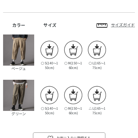
カラー
サイズ
サイズガイド
○
S(140～1
○
M(150～1
○
L(165～1
50cm)
60cm)
75cm)
ベージュ
○
S(140～1
○
M(150～1
△
L(165～1
50cm)
60cm)
75cm)
グリーン
お気に入りに登録する