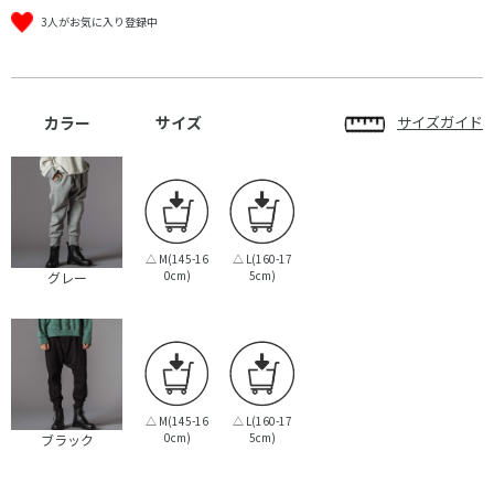
3人がお気に入り登録中
カラー
サイズ
サイズガイド
△
M(145-16
△
L(160-17
0cm)
5cm)
グレー
△
M(145-16
△
L(160-17
0cm)
5cm)
ブラック