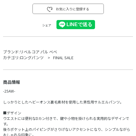
お気に入りに登録する
シェア
ブランド:
リベルコア パル ベベ
カテゴリ:
ロングパンツ
FINAL SALE
商品情報
-25AW-
しっかりとしたヘビーオンス裏毛素材を使用した男性用サルエルパンツ。
■デザイン
ウエストには便利なDカン付きで、鍵や小物を掛けられる実用的なデザインで
す。
後ろポケット上のパイピングがさりげないアクセントになり、シンプルながら
おしゃれな印象に。