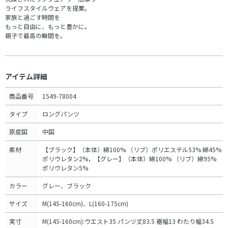
ライフスタイルウェアを提案。
家族と過ごす時間を
もっと自由に、もっと豊かに。
親子で最高の瞬間を。
アイテム詳細
商品番号
1549-78004
タイプ
ロングパンツ
原産国
中国
素材
【ブラック】（本体）綿100% （リブ）ポリエステル53% 綿45%
ポリウレタン2%，【グレー】（本体）綿100% （リブ）綿95%
ポリウレタン5%
カラー
グレー、ブラック
サイズ
M(145-160cm)、L(160-175cm)
実寸
M(145-160cm):ウエスト35 パンツ丈83.5 裾幅13 わたり幅34.5