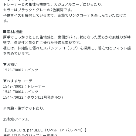
トレーナーとの相性も抜群で、カジュアルコーデにぴったり。
カラーはブラックとグレーの2色展開です。
子供サイズも展開しているので、家族でリンクコーデを楽しんでいただけま
す。
■素材/機能
厚手でしっかりとした生地感と、裏側がパイル状になった柔らかな肌触りが特
徴で、保温性と耐久性に優れた快適な素材です。
裾には、伸縮性に優れたスパンテレコ（リブ）を採用し、着心地とフィット感
を高めています。
▼お揃い
1529-78002：パンツ
▼おすすめコーデ
1547-78002：トレーナー
1549-78004：パンツ
1544-79022：ダウン(11月発売予定)
※両脇・後ポケットあり。
25秋冬アイテム
【LIBERCORE par BEBE（リベルコア パル ベベ）】
洗練されたラグジュアリー感漂う