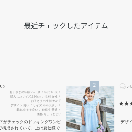
最近チェックしたアイテム
2
Up
レビ
お子さまの年齢
7～8歳
年代
60代
購入したサイズ
120cm
性別
女性
お子さまの性別
女の子
デザイン
良い
サイズ
やや大きい
着心地
やや良い
伸縮性
普通
価格
ちょうどよい
と下がチェックのドッキングワンピ
デザ
で構成されていて、上は夏仕様で