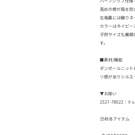
ハーフジップ仕様
高めの襟が風を防
左袖裏には織りネ
カラーはネイビー
子供サイズも展開
す。
■素材/機能
ダンボールニット
リ感がありシルエ
▼お揃い
1527-78022：
25秋冬アイテム