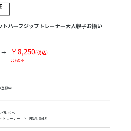
ットハーフジップトレーナー大人親子お揃い
)
￥8,250
(税込)
50%OFF
り登録中
パル ベベ
・トレーナー
FINAL SALE