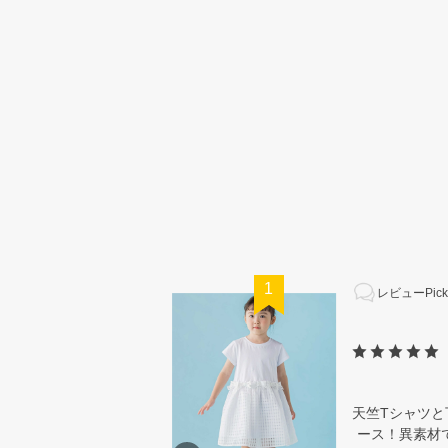
1
レビューPick
天竺Tシャツ
ース！異素材