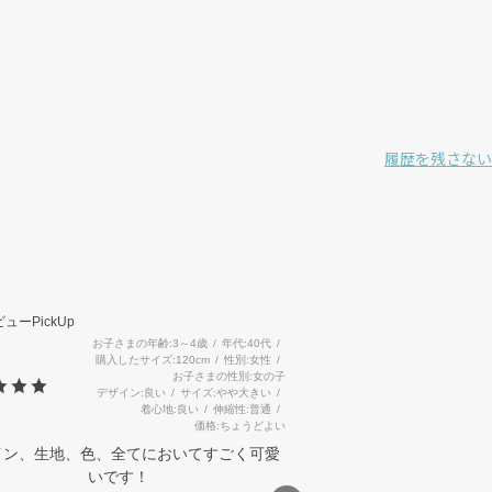
履歴を残さない
3
ューPickUp
お子さまの年齢
3～4歳
年代
40代
購入したサイズ
120cm
性別
女性
お子さまの性別
女の子
デザイン
良い
サイズ
やや大きい
着心地
良い
伸縮性
普通
価格
ちょうどよい
イン、生地、色、全てにおいてすごく可愛
いです！