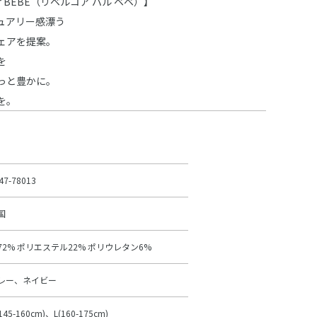
par BEBE（リベルコア パル ベベ）】
ュアリー感漂う
ェアを提案。
を
っと豊かに。
を。
47-78013
国
72% ポリエステル22% ポリウレタン6%
レー、ネイビー
145-160cm)、L(160-175cm)