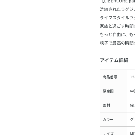
【LIBERCORE 
洗練されたラグジ
ライフスタイルウ
家族と過ごす時間
もっと自由に、も
親子で最高の瞬間
アイテム詳細
商品番号
15
原産国
中
素材
綿
カラー
グ
サイズ
M(