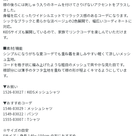
襟の後ろには刺しゅう入りのネームを付けてさりげないアクセントをプラスし
ました。
身幅を広くとったワイドシルエットでリラックス感のあるコーデになります。
シックなブラックと柔らかな淡ベージュの2色展開で、幅広いコーディネートに
対応。
KIDSサイズも展開しているので、家族でリンクコーデを楽しんでいただけま
す。
■素材/機能
シンプルになりがちな夏コーデでも重ね着を楽しみやすい軽くて涼しいメッシ
ュ生地。
コードを格子状に編み上げたような粗目のメッシュで爽やかな見た目です。
襟部分には薄手のタフタ生地を重ねて襟の形が程よくキマるようにしていま
す。
▼お揃い
1526-83027：KIDSメッシュシャツ
▼おすすめコーデ
1546-83029：メッシュシャツ
1549-83022：パンツ
1555-83007：Tシャツ
※サイズの目安
Sサイズ：身長 140～150cm の方におすすめ