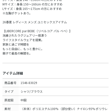
Mサイズ：身長 150～160cm の方におすすめ
Lサイズ：身長 165～175cm の方におすすめ
※左胸ポケットあり。
26春夏 レディース メンズ ユニセックスアイテム
【LIBERCORE par BEBE（リベルコア パル ベベ）】
洗練されたラグジュアリー感漂う
ライフスタイルウェアを提案。
家族と過ごす時間を
もっと自由に、もっと豊かに。
親子で最高の瞬間を。
アイテム詳細
商品番号
1546-83029
タイプ
シャツ/ブラウス
原産国
中国
素材
（本体）ポリエステル100% （部分使い）ナイロン95% ポリウレ