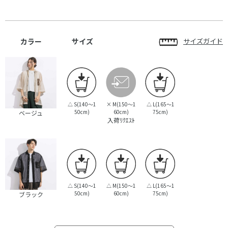
カラー
サイズ
サイズガイド
△
S(140～1
×
M(150～1
△
L(165～1
50cm)
60cm)
75cm)
ベージュ
入荷ﾘｸｴｽﾄ
△
S(140～1
△
M(150～1
△
L(165～1
50cm)
60cm)
75cm)
ブラック