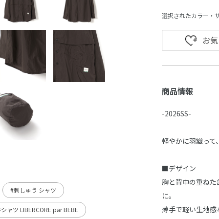
選択されたカラー・
お気
商品情報
-2026SS-
軽やかに羽織って
■デザイン
胸と背中の重ねた
#刺しゅう シャツ
に。
薄手で軽い生地感
#シャツ LIBERCORE par BEBE