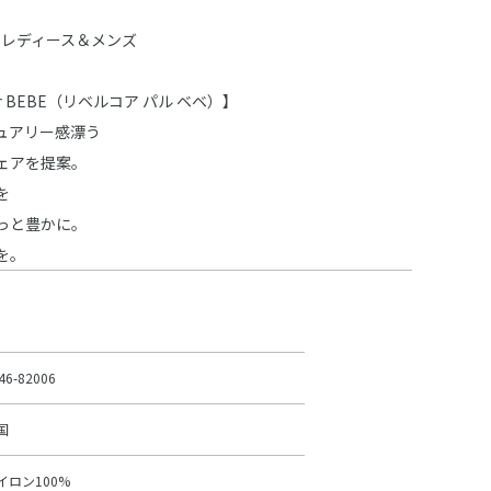
ム レディース＆メンズ
par BEBE（リベルコア パル ベベ）】
ュアリー感漂う
ェアを提案。
を
っと豊かに。
を。
46-82006
国
イロン100%