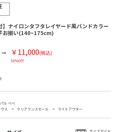
付】ナイロンタフタレイヤード風バンドカラー
揃い(140~175cm)
￥11,000
(税込)
50%OFF
元
パル ベベ
ラウス
クリアランスセール
ライトアウター
サイズガイド