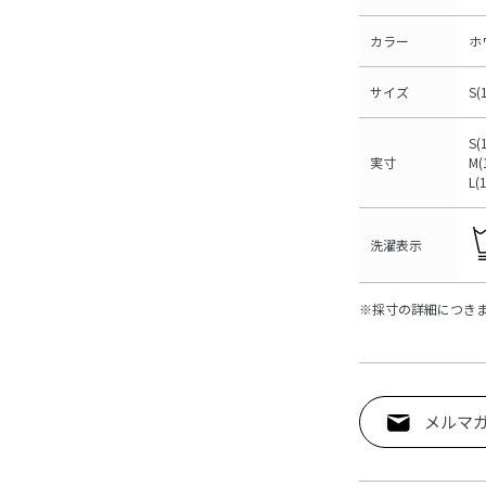
カラー
ホ
サイズ
S(
S(
実寸
M(
L(
洗濯表示
※採寸の詳細につき
メルマ