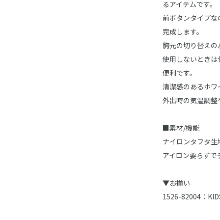
るアイテムです。
前ボタンタイプな
完成します。
胸元の切り替えの
使用しないときは
便利です。
清潔感のあるホワ
外出時の気温調整
■素材/機能
ナイロンタフタ生
アイロン要らずで
▼お揃い
1526-82004：K