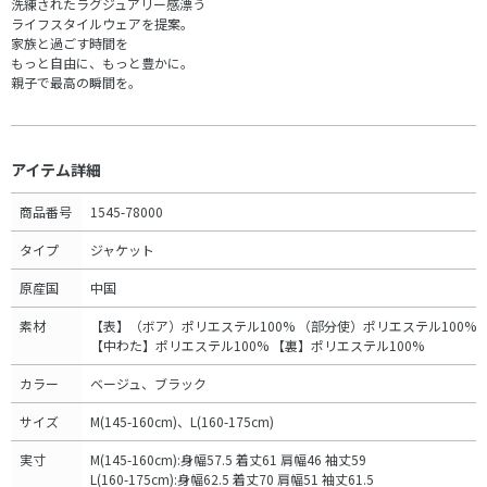
洗練されたラグジュアリー感漂う
ライフスタイルウェアを提案。
家族と過ごす時間を
もっと自由に、もっと豊かに。
親子で最高の瞬間を。
アイテム詳細
商品番号
1545-78000
タイプ
ジャケット
原産国
中国
素材
【表】（ボア）ポリエステル100% （部分使）ポリエステル100%
【中わた】ポリエステル100% 【裏】ポリエステル100%
カラー
ベージュ、ブラック
サイズ
M(145-160cm)、L(160-175cm)
実寸
M(145-160cm):身幅57.5 着丈61 肩幅46 袖丈59
L(160-175cm):身幅62.5 着丈70 肩幅51 袖丈61.5