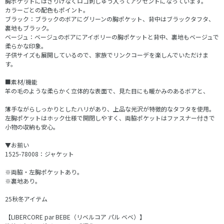
胸ポケットにはさりげなくロゴ刺しゅう入ってアクセントになっています。
カラーごとの配色もポイント。
ブラック：ブラックのボアにグリーンの胸ポケット、背中はブラックタフタ、
裏地もブラック。
ベージュ：ベージュのボアにアイボリーの胸ポケットと背中、裏地もベージュで
柔らかな印象。
子供サイズも展開しているので、家族でリンクコーデを楽しんでいただけま
す。
■素材/機能
羊の毛のような柔らかく立体的な表面で、見た目にも暖かみのあるボアと、
薄手ながらしっかりとしたハリがあり、上品な光沢が特徴的なタフタを使用。
左胸ポケットはホック仕様で開閉しやすく、両脇ポケットはファスナー付きで
小物の収納も安心。
▼お揃い
1525-78008：ジャケット
※両脇・左胸ポケットあり。
※裏地あり。
25秋冬アイテム
【LIBERCORE par BEBE（リベルコア パル ベベ）】