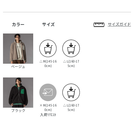
カラー
サイズ
サイズガイド
△
M(145-16
△
L(160-17
0cm)
5cm)
ベージュ
×
M(145-16
△
L(160-17
0cm)
5cm)
ブラック
入荷ﾘｸｴｽﾄ