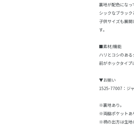
裏地が配色になっ
シックなブラック
子供サイズも展開
す。
■素材/機能
ハリとコシのある
前がホックタイプ
▼お揃い
1525-77007：
※裏地あり。
※両脇ポケットあ
※柄の出方は生地