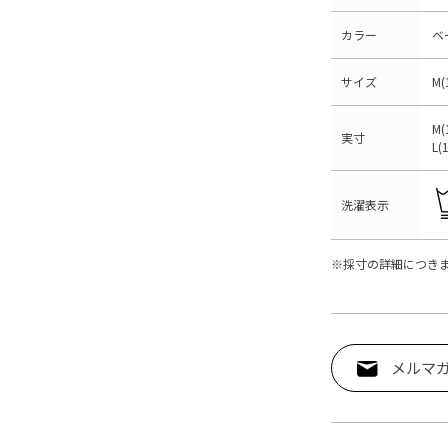
カラー
ベ
サイズ
M(
M(
実寸
L(
洗濯表示
※採寸の詳細につき
メルマ