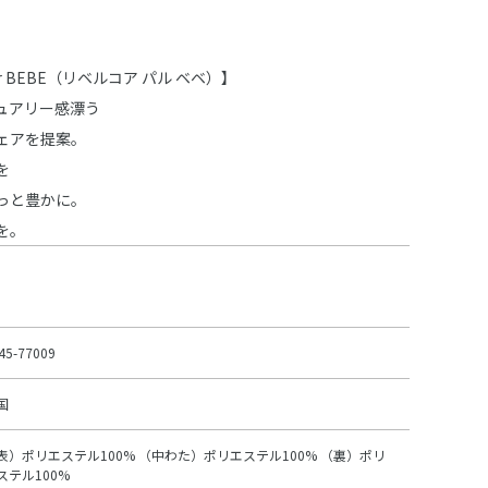
par BEBE（リベルコア パル ベベ）】
ュアリー感漂う
ェアを提案。
を
っと豊かに。
を。
45-77009
国
表）ポリエステル100% （中わた）ポリエステル100% （裏）ポリ
ステル100%