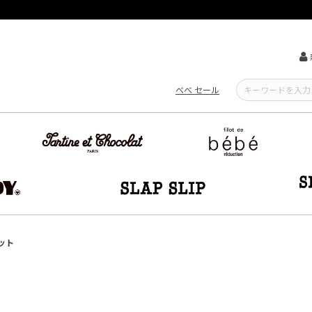
【重要】熊本地震による遅延可能性について
べべ セール
ット