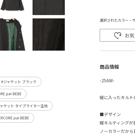
選択されたカラー・
お気
商品情報
-25AW-
#ジャケット ブラック
E par BEBE
縦に入ったキルト
ジャケット タイプライター生地
■デザイン
CORE par BEBE
縦キルティングが
ノーカラーだから