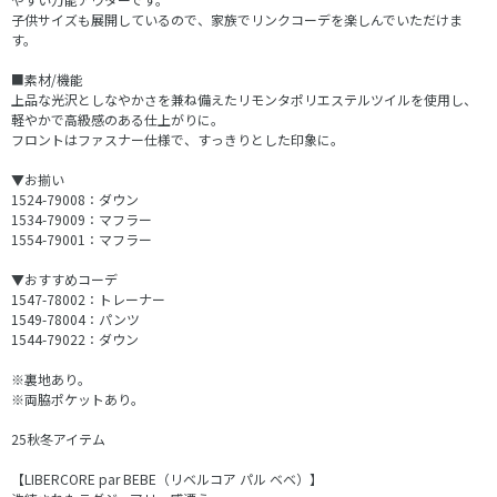
子供サイズも展開しているので、家族でリンクコーデを楽しんでいただけま
す。
■素材/機能
上品な光沢としなやかさを兼ね備えたリモンタポリエステルツイルを使用し、
軽やかで高級感のある仕上がりに。
フロントはファスナー仕様で、すっきりとした印象に。
▼お揃い
1524-79008：ダウン
1534-79009：マフラー
1554-79001：マフラー
▼おすすめコーデ
1547-78002：トレーナー
1549-78004：パンツ
1544-79022：ダウン
※裏地あり。
※両脇ポケットあり。
25秋冬アイテム
【LIBERCORE par BEBE（リベルコア パル ベベ）】