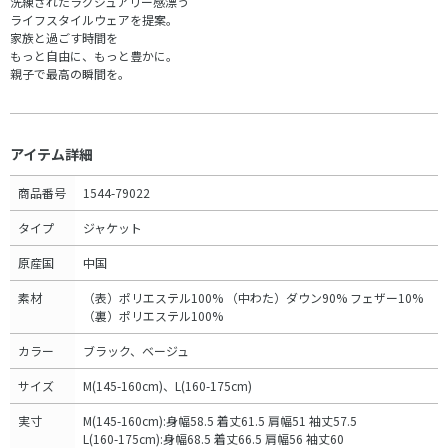
洗練されたラグジュアリー感漂う
ライフスタイルウェアを提案。
家族と過ごす時間を
もっと自由に、もっと豊かに。
親子で最高の瞬間を。
アイテム詳細
商品番号
1544-79022
タイプ
ジャケット
原産国
中国
素材
（表）ポリエステル100% （中わた）ダウン90% フェザー10%
（裏）ポリエステル100%
カラー
ブラック、ベージュ
サイズ
M(145-160cm)、L(160-175cm)
実寸
M(145-160cm):身幅58.5 着丈61.5 肩幅51 袖丈57.5
L(160-175cm):身幅68.5 着丈66.5 肩幅56 袖丈60