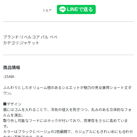
シェア
ブランド:
リベルコア パル ベベ
カテゴリ:
ジャケット
商品情報
-25AW-
ふんわりとしたボリューム感のあるシルエットが魅力の男女兼用ショート丈ダ
ウン。
■デザイン
裾にはゴムを入れることで、冷気の侵入を防ぎつつ、丸みのある立体的なフォ
ルムを演出。
取り外し可能なフードにはホックが付いており、防寒性をさらに高めていま
す。
カラーはブラックとベージュの2色展開で、カジュアルにもきれいめにも合わせ
やすい万能アウターです。