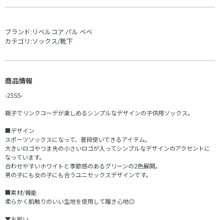
ブランド:
リベルコア パル ベベ
カテゴリ:
ソックス/靴下
商品情報
-25SS-
親子でリンクコーデが楽しめるシンプルなデザインの子供用ソックス。
■デザイン
スポーツソックスになって、普段使いできるアイテム。
大きいロゴやつま先の小さいロゴが入ってシンプルなデザインのアクセントに
なっています。
合わせやすいホワイトと季節感のあるグリーンの2色展開。
男の子にも女の子にも合うユニセックスデザインです。
■素材/機能
柔らかく肌触りのいい生地を使用して履き心地◎
▼お揃い