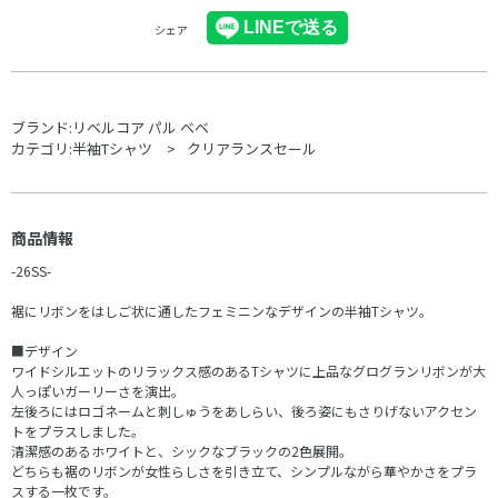
シェア
ブランド:
リベルコア パル ベベ
カテゴリ:
半袖Tシャツ
クリアランスセール
商品情報
-26SS-
裾にリボンをはしご状に通したフェミニンなデザインの半袖Tシャツ。
■デザイン
ワイドシルエットのリラックス感のあるTシャツに上品なグログランリボンが大
人っぽいガーリーさを演出。
左後ろにはロゴネームと刺しゅうをあしらい、後ろ姿にもさりげないアクセン
トをプラスしました。
清潔感のあるホワイトと、シックなブラックの2色展開。
どちらも裾のリボンが女性らしさを引き立て、シンプルながら華やかさをプラ
スする一枚です。