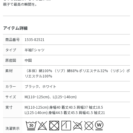
親子で最高の瞬間を。
アイテム詳細
商品番号
1535-82521
タイプ
半袖Tシャツ
原産国
中国
素材
（本体）綿100% （リブ）綿68% ポリエステル32% （リボン）ポ
リエステル100%
カラー
ブラック、ホワイト
サイズ
M(110~125cm)、L(125~140cm)
実寸
M(110-125cm):身幅40 着丈40.5 肩幅37 袖丈18.5
L(125-140cm):身幅44.5 着丈45.5 肩幅41.5 袖丈21
洗濯表示