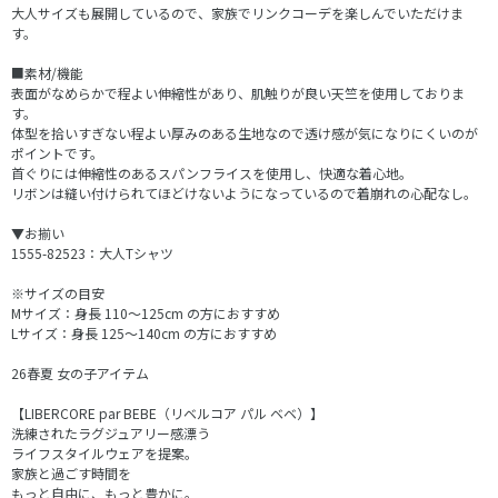
大人サイズも展開しているので、家族でリンクコーデを楽しんでいただけま
す。
■素材/機能
表面がなめらかで程よい伸縮性があり、肌触りが良い天竺を使用しておりま
す。
体型を拾いすぎない程よい厚みのある生地なので透け感が気になりにくいのが
ポイントです。
首ぐりには伸縮性のあるスパンフライスを使用し、快適な着心地。
リボンは縫い付けられてほどけないようになっているので着崩れの心配なし。
▼お揃い
1555-82523：大人Tシャツ
※サイズの目安
Mサイズ：身長 110～125cm の方におすすめ
Lサイズ：身長 125～140cm の方におすすめ
26春夏 女の子アイテム
【LIBERCORE par BEBE（リベルコア パル ベベ）】
洗練されたラグジュアリー感漂う
ライフスタイルウェアを提案。
家族と過ごす時間を
もっと自由に、もっと豊かに。