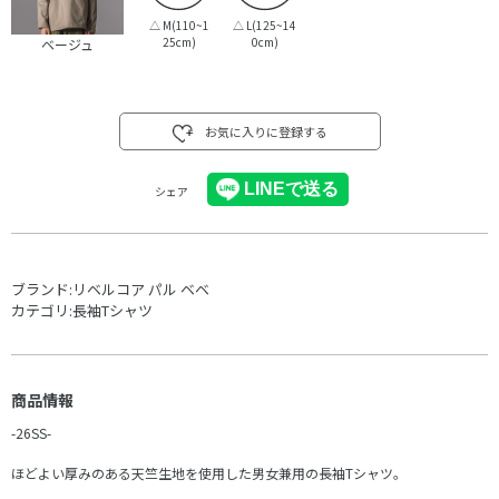
△
M(110~1
△
L(125~14
25cm)
0cm)
ベージュ
お気に入りに登録する
シェア
ブランド:
リベルコア パル ベベ
カテゴリ:
長袖Tシャツ
商品情報
-26SS-
ほどよい厚みのある天竺生地を使用した男女兼用の長袖Tシャツ。