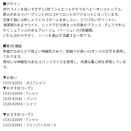
■デザイン
体のラインを拾いすぎずに1枚でシルエットがキマるヘビーオンストップス。
厚みのあるラバープリントのロゴがフロントのアクセントになっています。
左後ろ袖には刺しゅうとロゴネームをあしらい、さりげないポイントに。
清潔感のあるホワイト、シックで引き締まった印象のブラック、そしてやわら
かくニュアンスのあるグレージュ（ベージュ）の3色展開。
どれも合わせやすく、シーンを選ばず活躍する一枚です。
■素材/機能
表面がなめらかで程よい伸縮性があり、肌触りが良い10オンスの天竺を使用し
ております。
襟元には伸縮性のあるスパンフライスを使用し、快適な着心地を実現していま
す。
▼お揃い
1555-82051：大人Tシャツ
▼おすすめコーデ1
1535-82059：Tシャツ
1529-82041：パンツ
1526-82004：シャツ
▼おすすめコーデ2
1535-82059：Tシャツ
1523-82001：ジャンパースカート