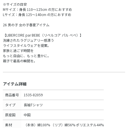
※サイズの目安
Mサイズ：身長 110～125cm の方におすすめ
Lサイズ：身長 125～140cm の方におすすめ
26 男の子 女の子春夏アイテム
【LIBERCORE par BEBE（リベルコア パル ベベ）】
洗練されたラグジュアリー感漂う
ライフスタイルウェアを提案。
家族と過ごす時間を
もっと自由に、もっと豊かに。
親子で最高の瞬間を。
アイテム詳細
商品番号
1535-82059
タイプ
長袖Tシャツ
原産国
中国
素材
（本体）綿100% （リブ）綿56% ポリエステル44%