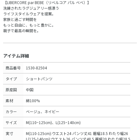
【LIBERCORE par BEBE（リベルコア パル ベベ）】
洗練されたラグジュアリー感漂う
ライフスタイルウェアを提案。
家族と過ごす時間を
もっと自由に、もっと豊かに。
親子で最高の瞬間を。
アイテム詳細
商品番号
1530-82504
タイプ
ショートパンツ
原産国
中国
素材
綿100%
カラー
ベージュ、ネイビー
サイズ
M(110~125cm)、L(125~140cm)
実寸
M(110-125cm):ウエスト24 パンツ丈41 裾幅18.5 わたり幅26
L(125-140cm):ウエスト26 パンツ丈48.5 裾幅20 わたり幅28.5