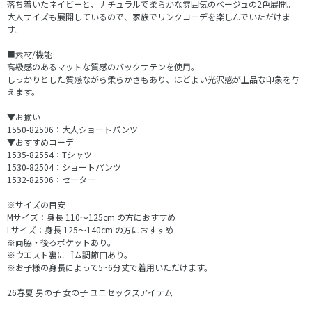
落ち着いたネイビーと、ナチュラルで柔らかな雰囲気のベージュの2色展開。
大人サイズも展開しているので、家族でリンクコーデを楽しんでいただけま
す。
■素材/機能
高級感のあるマットな質感のバックサテンを使用。
しっかりとした質感ながら柔らかさもあり、ほどよい光沢感が上品な印象を与
えます。
▼お揃い
1550-82506：大人ショートパンツ
▼おすすめコーデ
1535-82554：Tシャツ
1530-82504：ショートパンツ
1532-82506：セーター
※サイズの目安
Mサイズ：身長 110～125cm の方におすすめ
Lサイズ：身長 125～140cm の方におすすめ
※両脇・後ろポケットあり。
※ウエスト裏にゴム調節口あり。
※お子様の身長によって5~6分丈で着用いただけます。
26春夏 男の子 女の子 ユニセックスアイテム