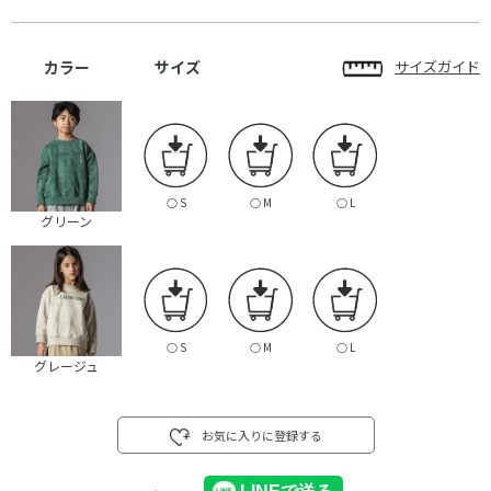
カラー
サイズ
サイズガイド
○
S
○
M
○
L
グリーン
○
S
○
M
○
L
グレージュ
お気に入りに登録する