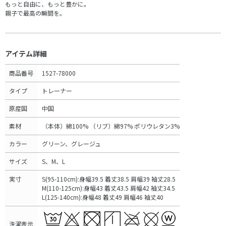
もっと自由に、もっと豊かに。
親子で最高の瞬間を。
アイテム詳細
商品番号
1527-78000
タイプ
トレーナー
原産国
中国
素材
（本体）綿100% （リブ）綿97% ポリウレタン3%
カラー
グリーン、グレージュ
サイズ
S、M、L
実寸
S(95-110cm):身幅39.5 着丈38.5 肩幅39 袖丈28.5
M(110-125cm):身幅43 着丈43.5 肩幅42 袖丈34.5
L(125-140cm):身幅48 着丈49 肩幅46 袖丈40
洗濯表示