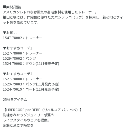
■素材/機能
アメリカンレトロな雰囲気の裏毛素材を使用したトレーナー。
袖口と裾には、伸縮性に優れたスパンテレコ（リブ）を採用し、着心地とフィ
ット感を高めています。
▼お揃い
1547-78002：トレーナー
▼おすすめコーデ1
1527-78000：トレーナー
1529-78002：パンツ
1524-79008：ダウン(11月発売予定)
▼おすすめコーデ2
1527-78000：トレーナー
1529-79003：パンツ(11月発売予定)
1524-79019：コート(11月発売予定)
25秋冬アイテム
【LIBERCORE par BEBE（リベルコア パル ベベ）】
洗練されたラグジュアリー感漂う
ライフスタイルウェアを提案。
家族と過ごす時間を