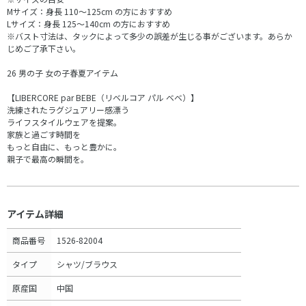
Mサイズ：身長 110～125cm の方におすすめ
Lサイズ：身長 125～140cm の方におすすめ
※バスト寸法は、タックによって多少の誤差が生じる事がございます。あらか
じめご了承下さい。
26 男の子 女の子春夏アイテム
【LIBERCORE par BEBE（リベルコア パル ベベ）】
洗練されたラグジュアリー感漂う
ライフスタイルウェアを提案。
家族と過ごす時間を
もっと自由に、もっと豊かに。
親子で最高の瞬間を。
アイテム詳細
商品番号
1526-82004
タイプ
シャツ/ブラウス
原産国
中国