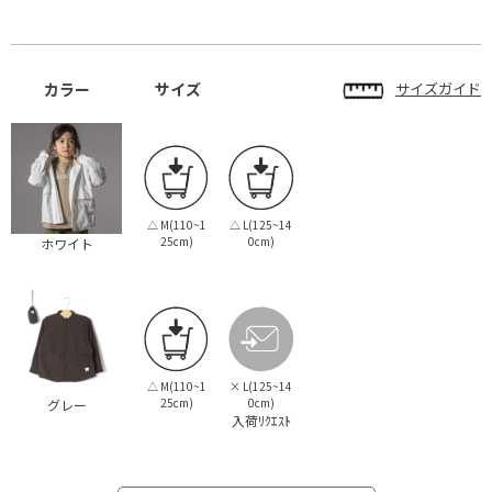
カラー
サイズ
サイズガイド
△
M(110~1
△
L(125~14
25cm)
0cm)
ホワイト
△
M(110~1
×
L(125~14
25cm)
0cm)
グレー
入荷ﾘｸｴｽﾄ