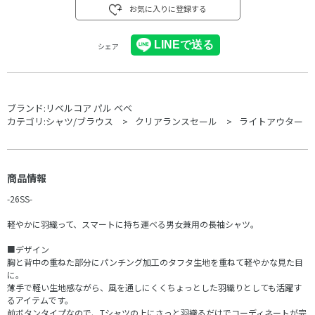
お気に入りに登録する
シェア
ブランド:
リベルコア パル ベベ
カテゴリ:
シャツ/ブラウス
クリアランスセール
ライトアウター
商品情報
-26SS-
軽やかに羽織って、スマートに持ち運べる男女兼用の長袖シャツ。
■デザイン
胸と背中の重ねた部分にパンチング加工のタフタ生地を重ねて軽やかな見た目
に。
薄手で軽い生地感ながら、風を通しにくくちょっとした羽織りとしても活躍す
るアイテムです。
前ボタンタイプなので、Tシャツの上にさっと羽織るだけでコーディネートが完