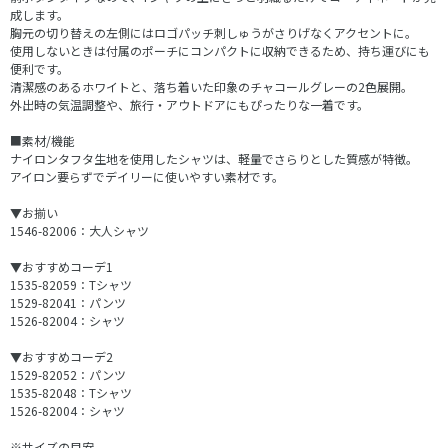
成します。
胸元の切り替えの左側にはロゴパッチ刺しゅうがさりげなくアクセントに。
使用しないときは付属のポーチにコンパクトに収納できるため、持ち運びにも
便利です。
清潔感のあるホワイトと、落ち着いた印象のチャコールグレーの2色展開。
外出時の気温調整や、旅行・アウトドアにもぴったりな一着です。
■素材/機能
ナイロンタフタ生地を使用したシャツは、軽量でさらりとした質感が特徴。
アイロン要らずでデイリーに使いやすい素材です。
▼お揃い
1546-82006：大人シャツ
▼おすすめコーデ1
1535-82059：Tシャツ
1529-82041：パンツ
1526-82004：シャツ
▼おすすめコーデ2
1529-82052：パンツ
1535-82048：Tシャツ
1526-82004：シャツ
※サイズの目安