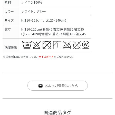
素材
ナイロン100%
カラー
ホワイト、グレー
サイズ
M(110~125cm)、L(125~140cm)
実寸
M(110-125cm):身幅45 着丈50 肩幅36 袖丈39
L(125-140cm):身幅50 着丈57 肩幅39.5 袖丈45
洗濯表示
※採寸の詳細につきましては、
サイズガイド
をご覧ください。
メルマガ登録はこちら
関連商品タグ