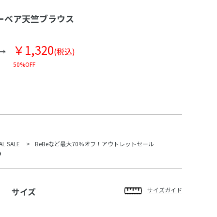
ーベア天竺ブラウス
￥1,320
(税込)
50%OFF
AL SALE
BeBeなど最大70％オフ！アウトレットセール
●
サイズ
サイズガイド