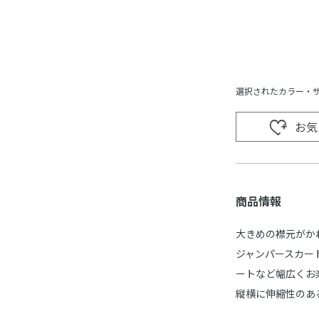
選択されたカラー・
お気
商品情報
大きめの襟元がか
ジャンパースカー
ートなど幅広くお
縦横に伸縮性のあ