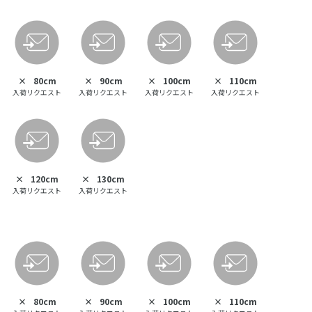
×
80cm
×
90cm
×
100cm
×
110cm
入荷リクエスト
入荷リクエスト
入荷リクエスト
入荷リクエスト
×
120cm
×
130cm
入荷リクエスト
入荷リクエスト
×
80cm
×
90cm
×
100cm
×
110cm