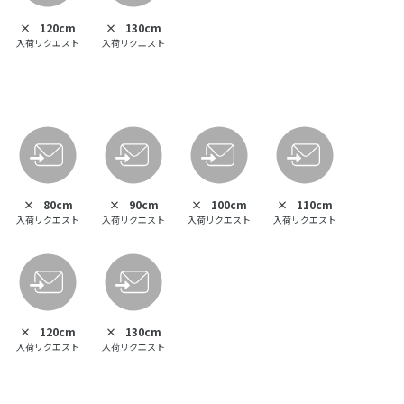
×
120cm
×
130cm
入荷リクエスト
入荷リクエスト
×
80cm
×
90cm
×
100cm
×
110cm
入荷リクエスト
入荷リクエスト
入荷リクエスト
入荷リクエスト
×
120cm
×
130cm
入荷リクエスト
入荷リクエスト