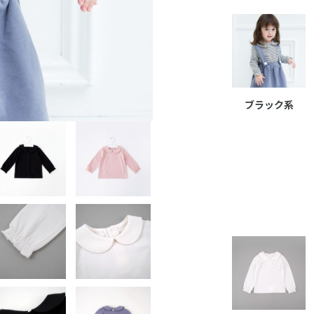
ブラック系