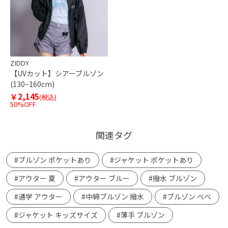
ZIDDY
【UVカット】シアーブルゾン
(130~160cm)
￥2,145
(税込)
50%OFF
関連タグ
#ブルゾン ポケットあり
#ジャケット ポケットあり
#アウター 夏
#アウター ブルー
#撥水 ブルゾン
#通学 アウター
#中綿ブルゾン 撥水
#ブルゾン べべ
#ジャケット キッズサイズ
#薄手 ブルゾン