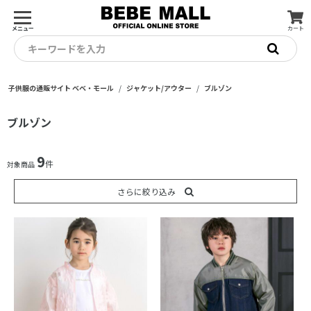
メニュー
カート
キーワードを入力
子供服の通販サイト ベベ・モール
ジャケット/アウター
ブルゾン
ブルゾン
9
件
対象商品
さらに絞り込み