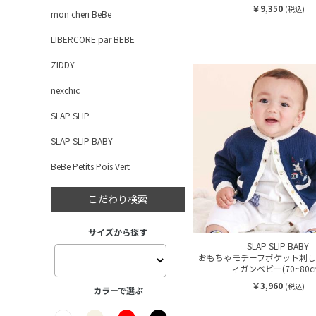
￥9,350
(税込)
mon cheri BeBe
LIBERCORE par BEBE
ZIDDY
nexchic
SLAP SLIP
SLAP SLIP BABY
BeBe Petits Pois Vert
こだわり検索
サイズから探す
SLAP SLIP BABY
おもちゃモチーフポケット刺し
ィガンベビー(70~80c
￥3,960
(税込)
カラーで選ぶ