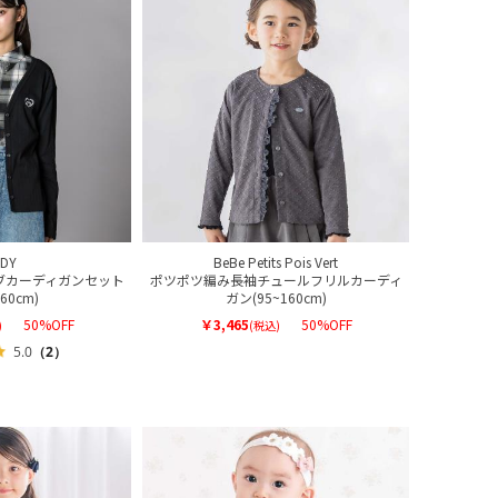
DDY
BeBe Petits Pois Vert
ブカーディガンセット
ポツポツ編み長袖チュールフリルカーディ
160cm)
ガン(95~160cm)
50%OFF
￥3,465
50%OFF
)
(税込)
5.0
（2）