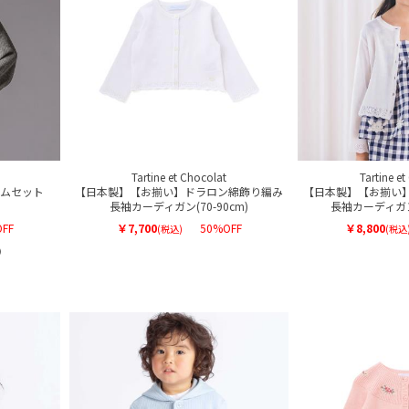
Tartine et Chocolat
Tartine e
ムセット
【日本製】【お揃い】ドラロン綿飾り編み
【日本製】【お揃い
長袖カーディガン(70-90cm)
長袖カーディガン(
FF
￥7,700
50%OFF
￥8,800
(税込)
(税込
）