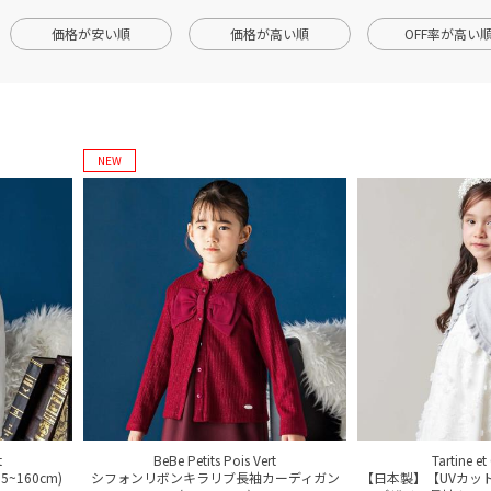
価格が安い順
価格が高い順
OFF率が高い
NEW
t
BeBe Petits Pois Vert
Tartine e
160cm)
シフォンリボンキラリブ長袖カーディガン
【日本製】【UVカッ