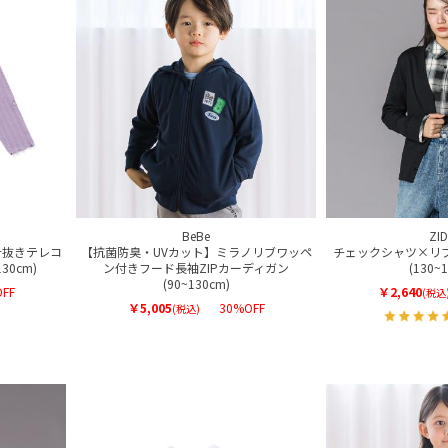
BeBe
ZI
針抜きテレコ
【抗菌防臭・UVカット】ミラノリブワッペ
チェックシャツ×リ
30cm)
ン付きフード長袖ZIPカーディガン
(130~
(90~130cm)
FF
￥2,640
(税込
￥5,005
30%OFF
(税込)