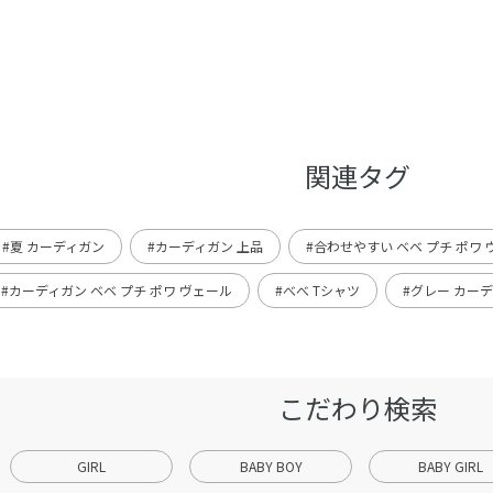
関連タグ
#夏 カーディガン
#カーディガン 上品
#合わせやすい ベベ プチ ポワ
#カーディガン ベベ プチ ポワ ヴェール
#べべ Tシャツ
#グレー カー
こだわり検索
GIRL
BABY BOY
BABY GIRL