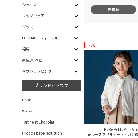
シューズ
新着順
レッグウェア
グッズ
FORMAL（フォーマル）
NEW
福袋
新生児/ベビー
ギフトラッピング
ブランドから探す
BeBe
WASK
Tartine et Chocolat
BeBe Petits Pois Ver
fillot de bebe reduction
花レースフリルカーディガン(95~