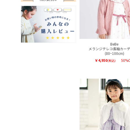
BeBe
メランジテレコ長袖カーデ
(80~100cm)
￥4,950
50%O
(税込)