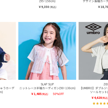
(95~150cm)
デザイン長袖カーディガ
￥9,350
￥18,7
(税込)
SLAP SLIP
ZI
ゅうカーデ
ニットレース半袖カーディガン(90~130cm)
【UMBRO】ダブル
m)
ソールセット(1
￥1,485
50%OFF
(税込)
￥4,620
(税込