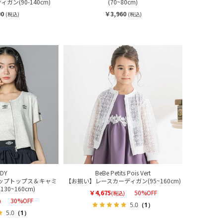
ン(90-140cm)
(70~80cm)
00
￥3,960
(税込)
(税込)
DDY
BeBe Petits Pois Vert
ジップトップス＆キャミ
【お揃い】レースカーディガン(95~160cm)
30~160cm)
￥4,675
50%OFF
(税込)
30%OFF
)
5.0
（1）
5.0
（1）