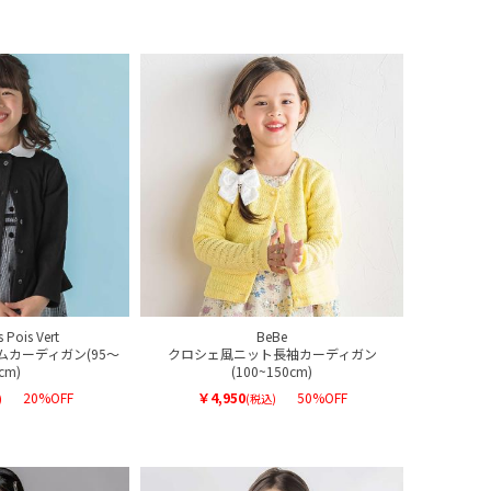
s Pois Vert
BeBe
カーディガン(95～
クロシェ風ニット長袖カーディガン
cm)
(100~150cm)
20%OFF
￥4,950
50%OFF
)
(税込)