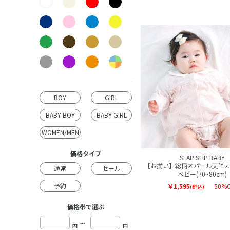
BOY
GIRL
BABY BOY
BABY GIRL
WOMEN/MEN
価格タイプ
SLAP SLIP BABY
【お揃い】総柄オパール天竺カ
通常
セール
ベビー(70~80cm)
予約
￥1,595
50%O
(税込)
価格帯で選ぶ
～
円
円