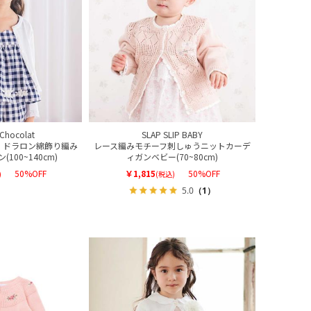
t Chocolat
SLAP SLIP BABY
】ドラロン綿飾り編み
レース編みモチーフ刺しゅうニットカーデ
100~140cm)
ィガンベビー(70~80cm)
50%OFF
￥1,815
50%OFF
)
(税込)
5.0
（1）