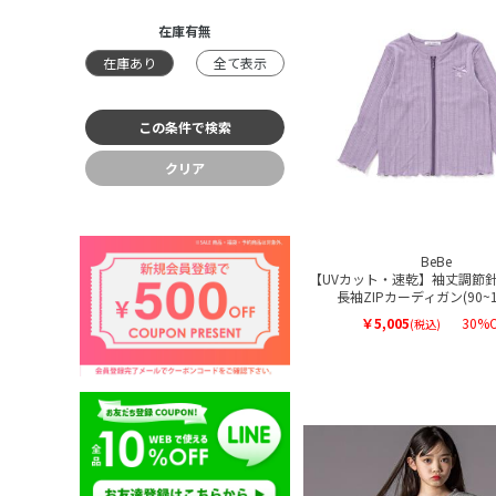
在庫有無
在庫あり
全て表示
クリア
BeBe
【UVカット・速乾】袖丈調節
長袖ZIPカーディガン(90~1
￥5,005
30%O
(税込)