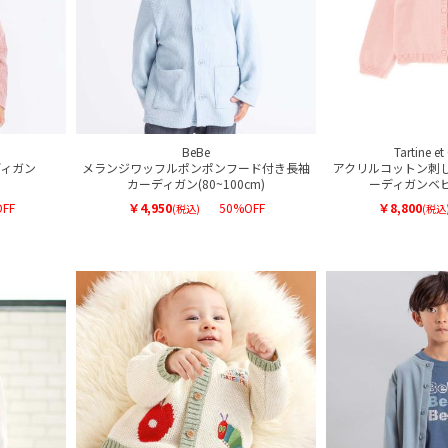
BeBe
Tartine e
ィガン
メランジワッフルポンポンフード付き長袖
アクリルコットン刺
カーディガン(80~100cm)
ーディガンベビー
FF
￥4,950
50%OFF
￥8,800
(税込)
(税込