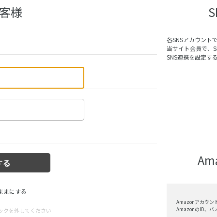
客様
各SNSアカウント
当サイト会員で、
SNS連携を設定す
A
ままにする
Amazonアカウ
AmazonのID
ックを外してください