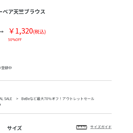
ーベア天竺ブラウス
￥1,320
(税込)
50%OFF
り登録中
AL SALE
BeBeなど最大70％オフ！アウトレットセール
●
サイズ
サイズガイド