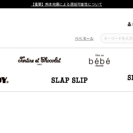
【重要】熊本地震による遅延可能性について
べべ セール