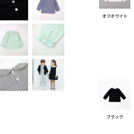
オフホワイト
ブラック