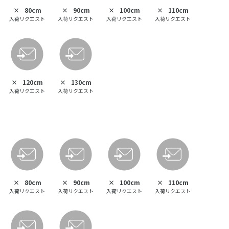
×
80cm
×
90cm
×
100cm
×
110cm
入荷リクエスト
入荷リクエスト
入荷リクエスト
入荷リクエスト
×
120cm
×
130cm
入荷リクエスト
入荷リクエスト
×
80cm
×
90cm
×
100cm
×
110cm
入荷リクエスト
入荷リクエスト
入荷リクエスト
入荷リクエスト