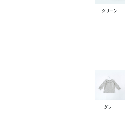
グリーン
グレー