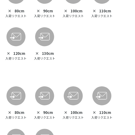
×
80cm
×
90cm
×
100cm
×
110cm
入荷リクエスト
入荷リクエスト
入荷リクエスト
入荷リクエスト
×
120cm
×
130cm
入荷リクエスト
入荷リクエスト
×
80cm
×
90cm
×
100cm
×
110cm
入荷リクエスト
入荷リクエスト
入荷リクエスト
入荷リクエスト