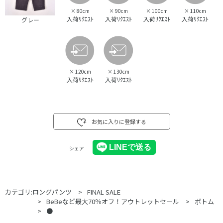
×
80cm
×
90cm
×
100cm
×
110cm
入荷ﾘｸｴｽﾄ
入荷ﾘｸｴｽﾄ
入荷ﾘｸｴｽﾄ
入荷ﾘｸｴｽﾄ
グレー
×
120cm
×
130cm
入荷ﾘｸｴｽﾄ
入荷ﾘｸｴｽﾄ
お気に入りに登録する
シェア
カテゴリ:
ロングパンツ
FINAL SALE
BeBeなど最大70％オフ！アウトレットセール
ボトム
●