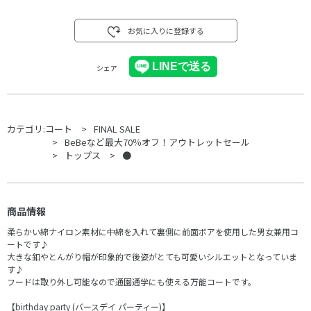
お気に入りに登録する
シェア
カテゴリ:
コート
FINAL SALE
BeBeなど最大70％オフ！アウトレットセール
トップス
●
商品情報
柔らかい綿ナイロン素材に中綿を入れて裏側に前面ボアを使用した男女兼用コ
ートです♪
大きな釦やとんがり帽が印象的で後姿がとても可愛いシルエットとなっていま
す♪
フードは取り外し可能なので通園通学にも使える万能コートです。
【birthday party (バースデイ パーティー)】