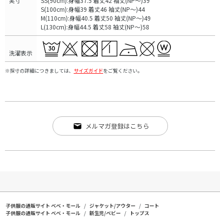
実寸
SS(90cm):身幅37.5 着丈42 袖丈(NP～)39
S(100cm):身幅39 着丈46 袖丈(NP～)44
M(110cm):身幅40.5 着丈50 袖丈(NP～)49
L(130cm):身幅44.5 着丈58 袖丈(NP～)58
洗濯表示
※採寸の詳細につきましては、
サイズガイド
をご覧ください。
メルマガ登録はこちら
子供服の通販サイト ベベ・モール
ジャケット/アウター
コート
子供服の通販サイト ベベ・モール
新生児/ベビー
トップス