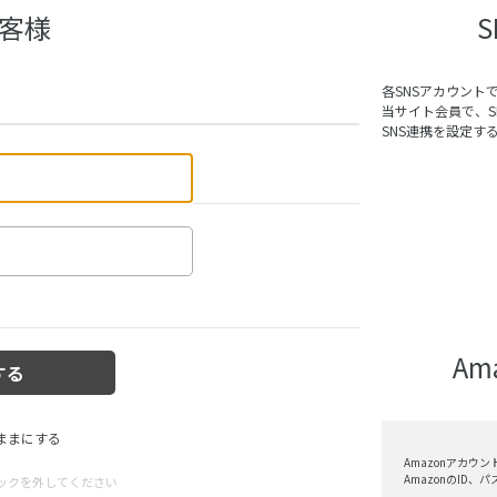
客様
各SNSアカウント
当サイト会員で、
SNS連携を設定す
A
ままにする
Amazonアカウ
AmazonのID
ックを外してください