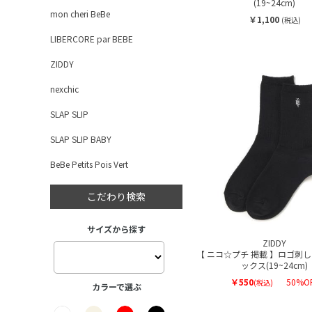
(19~24cm)
mon cheri BeBe
￥1,100
(税込)
LIBERCORE par BEBE
ZIDDY
nexchic
SLAP SLIP
SLAP SLIP BABY
BeBe Petits Pois Vert
こだわり検索
サイズから探す
ZIDDY
【 ニコ☆プチ 掲載 】ロゴ刺
ックス(19~24cm)
￥550
50%O
(税込)
カラーで選ぶ