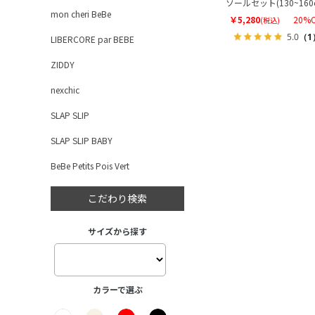
ソールセット(130~160
mon cheri BeBe
￥5,280
20%O
(税込)
5.0
（1
LIBERCORE par BEBE
ZIDDY
nexchic
SLAP SLIP
SLAP SLIP BABY
BeBe Petits Pois Vert
こだわり検索
サイズから探す
カラーで選ぶ