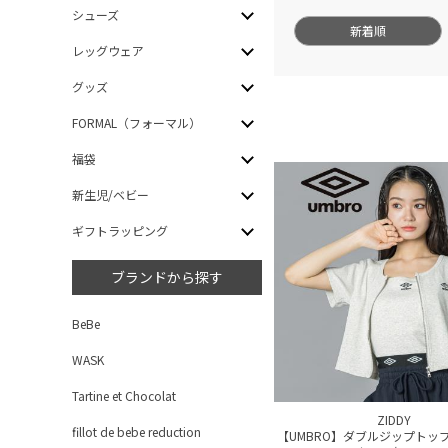
シューズ
新着順
レッグウェア
グッズ
FORMAL（フォーマル）
福袋
新生児/ベビー
ギフトラッピング
ブランドから探す
BeBe
WASK
Tartine et Chocolat
ZIDDY
fillot de bebe reduction
【UMBRO】ダブルジップトッ