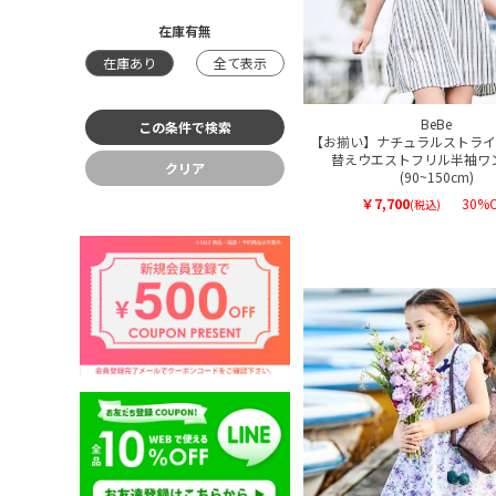
在庫有無
在庫あり
全て表示
BeBe
【お揃い】ナチュラルストライ
替えウエストフリル半袖ワ
クリア
(90~150cm)
￥7,700
30%O
(税込)