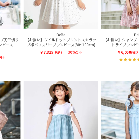
BeBe
Be
プ天竺切り
【お揃い】ツイルドットプリントスカラッ
【お揃い】シャンブ
ンピース
プ襟パフスリーブワンピース(80~100cm)
トライプワンピース
￥7,315
30%OFF
￥6,050
(税込)
(税込
FF