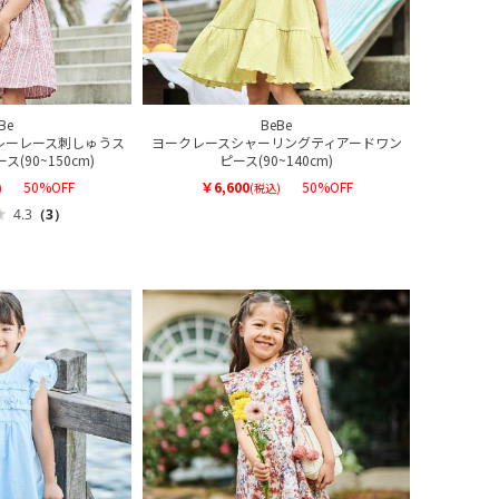
Be
BeBe
レーレース刺しゅうス
ヨークレースシャーリングティアードワン
(90~150cm)
ピース(90~140cm)
50%OFF
￥6,600
50%OFF
)
(税込)
4.3
（3）