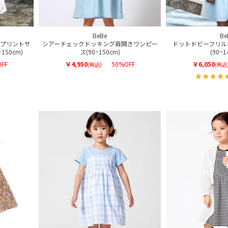
BeBe
Be
プリントサ
シアーチェックドッキング肩開きワンピー
ドットドビーフリル
50cm)
ス(90~150cm)
(90~1
FF
￥4,950
50%OFF
￥6,050
(税込)
(税込