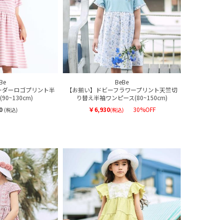
Be
BeBe
ーダーロゴプリント半
【お揃い】ドビーフラワープリント天竺切
0~130cm)
り替え半袖ワンピース(80~150cm)
0
￥6,930
30%OFF
(税込)
(税込)