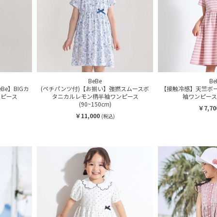
BeBe
Be
e】BIGカ
(ペチパンツ付)【お揃い】強撚スムースボ
【接触冷感】天竺ボ
ピース
タニカルレモン柄半袖ワンピース
袖ワンピース(9
(90~150cm)
￥7,70
￥11,000
(税込)