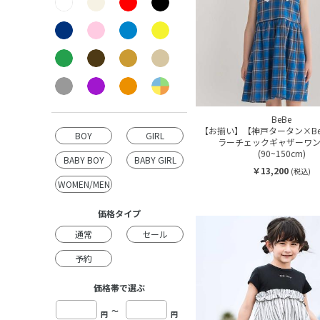
BeBe
【お揃い】【神戸タータン×BeB
BOY
GIRL
ラーチェックギャザーワン
(90~150cm)
BABY BOY
BABY GIRL
￥13,200
(税込)
WOMEN/MEN
価格タイプ
通常
セール
予約
価格帯で選ぶ
～
円
円