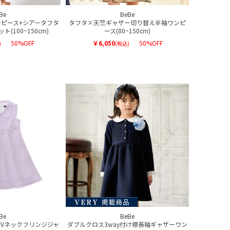
Be
BeBe
ピース+シアータフタ
タフタ×天竺ギャザー切り替え半袖ワンピ
(100~150cm)
ース(80~150cm)
50%OFF
￥6,050
50%OFF
)
(税込)
Be
BeBe
Vネックフリンジジャ
ダブルクロス3way付け襟長袖ギャザーワン