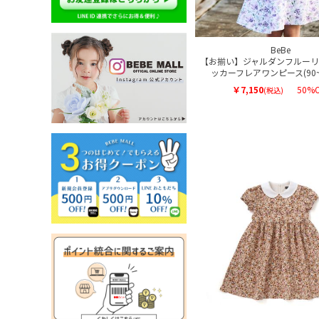
BeBe
【お揃い】ジャルダンフルーリ
ッカーフレアワンピース(90~1
￥7,150
50%O
(税込)