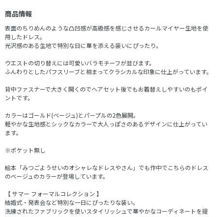
商品情報
表面のちりめんのような凸凹感が高級感を感じさせるカールマイヤー生地を使
用したドレス。
光沢感のある生地で特別な日に華を添える装いにぴったり。
ウエストの切り替えには可愛いバラモチーフが並びます。
ふんわりとしたパフスリーブと相まってクラシカルな印象に仕上がっています。
背中ファスナーで大きく開くのでヘアセット後でもお着替えしやすいのもポイ
ントです。
カラーはゴールド(ベージュ)とパープルの2色展開。
軽やかな生地感とシックなカラーで大人っぽさのあるデザインに仕上がってい
ます。
※ポケット無し
絵本「みつごようせいのオシャレなドレスやさん」でも作中でこちらのドレス
のベージュのカラーが登場しています。
【 サマー フォーマルコレクション 】
結婚式・発表会など特別な一日にぴったりな装い。
洗練されたファブリックを使いスタイリッシュで華やかなコーディネートを提