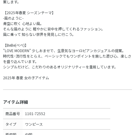
案します。
【2025年春夏 シーズンテーマ】
-風のように-
青空に吹く 心地よい風。
そんな風のように 軽やかに背中を押してくれるファッション。
風に乗って 知らない世界を発見しに行こう。
【BeBe(べべ)】
”LOVE MODERN” 少しおませで、生意気なヨーロピアンカジュアルの提案。
時代性･流行性をとらえ、ベーシックでもワンポイントを施した遊び心、楽しさ
を盛り込んでいます。
シンプルだけど、こだわりのあるオリジナリティーを重視しています。
2025年 春夏 女の子アイテム
アイテム詳細
商品番号
1101-72552
タイプ
ワンピース
原産国
中国