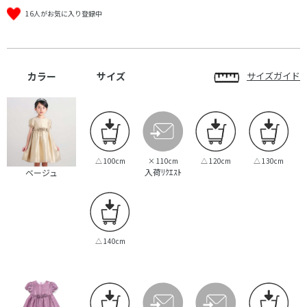
16人がお気に入り登録中
カラー
サイズ
サイズガイド
△
100cm
×
110cm
△
120cm
△
130cm
入荷ﾘｸｴｽﾄ
ベージュ
△
140cm