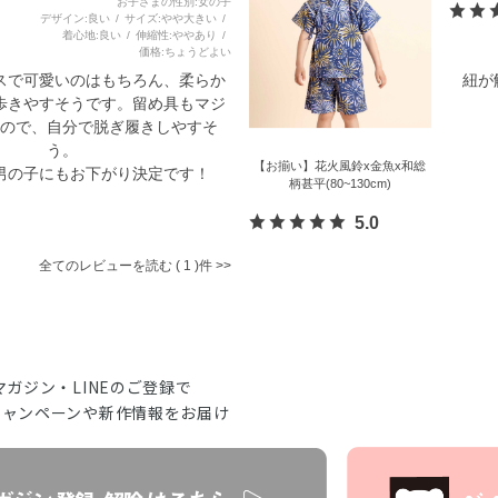
お子さまの性別
女の子
デザイン
良い
サイズ
やや大きい
着心地
良い
伸縮性
ややあり
価格
ちょうどよい
スで可愛いのはもちろん、柔らか
紐が
歩きやすそうです。留め具もマジ
ので、自分で脱ぎ履きしやすそ
う。
【お揃い】花火風鈴x金魚x和総
男の子にもお下がり決定です！
柄甚平(80~130cm)
5.0
全てのレビューを読む
1
マガジン・LINEのご登録で
キャンペーンや新作情報をお届け