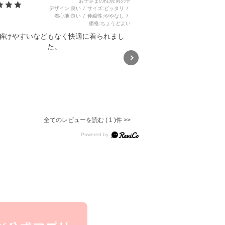
お子さまの性別
男の子
デザイン
良い
サイズ
ピッタリ
着心地
良い
伸縮性
ややなし
価格
ちょうどよい
解けやすいなどもなく快適に着られまし
た。
バイカラー&総柄サファリハット
(52~54cm)
5.0
全てのレビューを読む
1