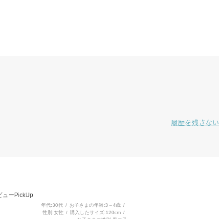
履歴を残さない
3
ューPickUp
年代
30代
お子さまの年齢
3～4歳
性別
女性
購入したサイズ
120cm