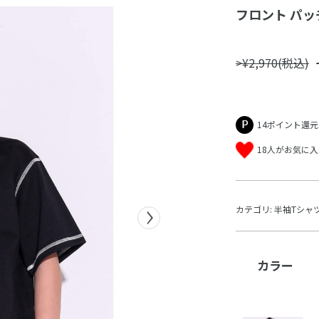
フロント パッチ
>¥2,970(税込)
14ポイント還元
18人がお気に
カテゴリ:
半袖Tシャ
カラー