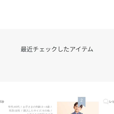
最近チェックしたアイテム
2
Up
レビ
年代
40代
お子さまの年齢
3～4歳
性別
女性
購入したサイズ
その他