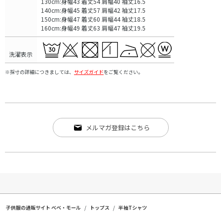
130cm:身幅43 着丈54 肩幅40 袖丈16.5
140cm:身幅45 着丈57 肩幅42 袖丈17.5
150cm:身幅47 着丈60 肩幅44 袖丈18.5
160cm:身幅49 着丈63 肩幅47 袖丈19.5
洗濯表示
※採寸の詳細につきましては、
サイズガイド
をご覧ください。
メルマガ登録はこちら
子供服の通販サイト ベベ・モール
トップス
半袖Tシャツ