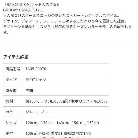
【RAD CUSTOM(ラッドカスタム)】
GROOVY CASUAL STYLE
大人顔負けのクールでエッジの効いたストリートカジュアルスタイル。
デザイン、ディテール、シルエットに対するこだわりと今を意識した提案。
モノトーンを基調としながらも鮮度のあるシーズンカラーを差し込み展開しま
す。
アイテム詳細
商品番号
1635-33078
タイプ
半袖Tシャツ
原産国
中国
素材
綿100% リブ:綿100% 部分使:ポリエステル100%
カラー
グレー、ブルー
サイズ
120cm、130cm、140cm、150cm、160cm
実寸
120cm:身幅41 着丈51 肩幅38 袖丈15.5