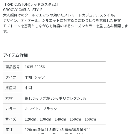
【RAD CUSTOM(ラッドカスタム)】
GROOVY CASUAL STYLE
大人顔負けのクールでエッジの効いたストリートカジュアルスタイル。
デザイン、ディテール、シルエットに対するこだわりと今を意識した提案。
モノトーンを基調としながらも鮮度のあるシーズンカラーを差し込み展開しま
す。
アイテム詳細
商品番号
1635-33056
タイプ
半袖Tシャツ
原産国
中国
素材
綿100% リブ:綿95% ポリウレタン5%
カラー
ホワイト、ブラック
サイズ
120cm、130cm、140cm、150cm、160cm
実寸
120cm:身幅41.5 着丈48 肩幅36.5 袖丈11