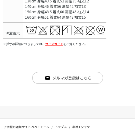
130cm:身幅43.5 着丈52 肩幅39 袖丈12
140cm:身幅46 着丈56 肩幅42 袖丈13
150cm:身幅48.5 着丈60 肩幅45 袖丈14
160cm:身幅51 着丈64 肩幅48 袖丈15
洗濯表示
※採寸の詳細につきましては、
サイズガイド
をご覧ください。
メルマガ登録はこちら
子供服の通販サイト ベベ・モール
トップス
半袖Tシャツ