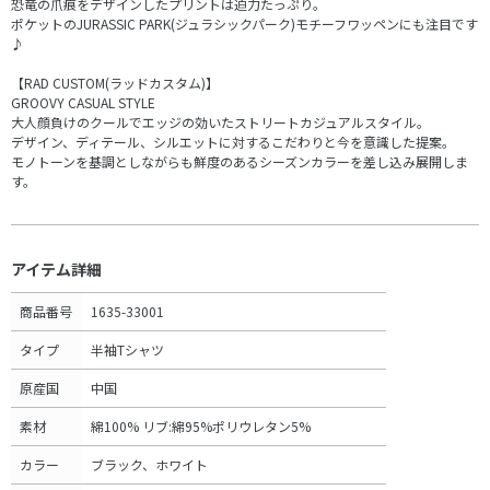
恐竜の爪痕をデザインしたプリントは迫力たっぷり。
ポケットのJURASSIC PARK(ジュラシックパーク)モチーフワッペンにも注目です
♪
【RAD CUSTOM(ラッドカスタム)】
GROOVY CASUAL STYLE
大人顔負けのクールでエッジの効いたストリートカジュアルスタイル。
デザイン、ディテール、シルエットに対するこだわりと今を意識した提案。
モノトーンを基調としながらも鮮度のあるシーズンカラーを差し込み展開しま
す。
アイテム詳細
商品番号
1635-33001
タイプ
半袖Tシャツ
原産国
中国
素材
綿100% リブ:綿95%ポリウレタン5%
カラー
ブラック、ホワイト