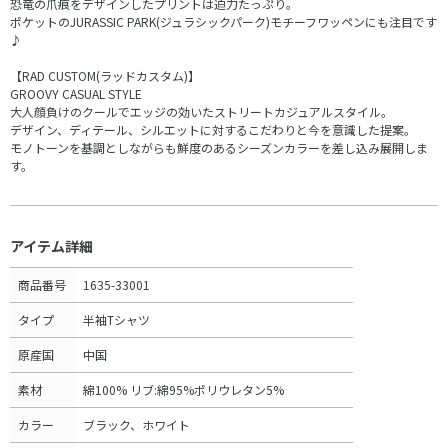
恐竜の爪痕をデザインしたプリントは迫力たっぷり。
ポケットのJURASSIC PARK(ジュラシックパーク)モチーフワッペンにも注目です
♪
【RAD CUSTOM(ラッドカスタム)】
GROOVY CASUAL STYLE
大人顔負けのクールでエッジの効いたストリートカジュアルスタイル。
デザイン、ディテール、シルエットに対するこだわりと今を意識した提案。
モノトーンを基調としながらも鮮度のあるシーズンカラーを差し込み展開しま
す。
アイテム詳細
商品番号
1635-33001
タイプ
半袖Tシャツ
原産国
中国
素材
綿100% リブ:綿95%ポリウレタン5%
カラー
ブラック、ホワイト