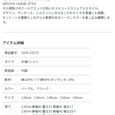
GROOVY CASUAL STYLE
大人顔負けのクールでエッジの効いたストリートカジュアルスタイル。
デザイン、ディテール、シルエットに対するこだわりと今を意識した提案。
モノトーンを基調としながらも鮮度のあるシーズンカラーを差し込み展開しま
す。
アイテム詳細
商品番号
1635-32572
タイプ
半袖Tシャツ
原産国
中国
素材
綿100% リブ:綿96% ポリウレタン4%
カラー
パープル、ブラック
サイズ
120cm、130cm、140cm、150cm、160cm
実寸
120cm:身幅41 着丈51 肩幅41 袖丈17
130cm:身幅43 着丈55 肩幅43 袖丈18.5