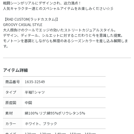
戦闘シーンがリアルにデザインされ、迫力満点！
人気キャラクター達とのスペシャルアイテムをお楽しみください☆彡
【RAD CUSTOM(ラッドカスタム)】
GROOVY CASUAL STYLE
大人顔負けのクールでエッジの効いたストリートカジュアルスタイル。
デザイン、ディテール、シルエットに対するこだわりと今を意識した提案。
モノトーンを基調としながらも鮮度のあるシーズンカラーを差し込み展開しま
す。
アイテム詳細
商品番号
1635-32549
タイプ
半袖Tシャツ
原産国
中国
素材
綿100% リブ:綿95%ポリウレタン5%
カラー
ホワイト、ブラック
サイズ
120cm、130cm、140cm、150cm、160cm