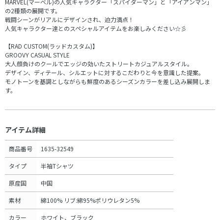
MARVEL(マーベル)の人気キャラクター「スパイダーマン」と「アイアンマン」
の2種類の展開です。
戦闘シーンがリアルにデザインされ、迫力満点！
人気キャラクター達とのスペシャルアイテムをお楽しみください☆彡
【RAD CUSTOM(ラッドカスタム)】
GROOVY CASUAL STYLE
大人顔負けのクールでエッジの効いたストリートカジュアルスタイル。
デザイン、ディテール、シルエットに対するこだわりと今を意識した提案。
モノトーンを基調としながらも鮮度のあるシーズンカラーを差し込み展開しま
す。
アイテム詳細
商品番号
1635-32549
タイプ
半袖Tシャツ
原産国
中国
素材
綿100% リブ:綿95%ポリウレタン5%
カラー
ホワイト、ブラック