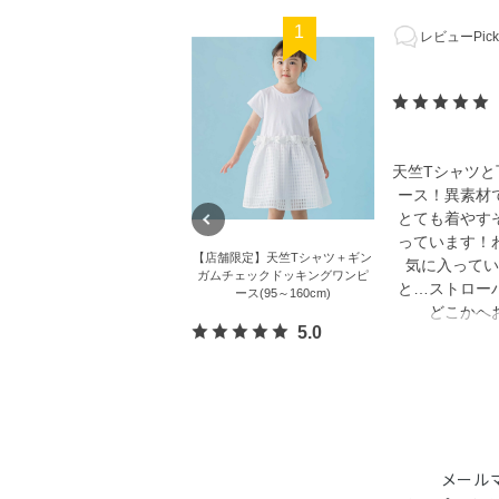
1
レビューPick
天竺Tシャツ
ース！異素材
とても着やす
っています！
【店舗限定】天竺Tシャツ＋ギン
気に入ってい
ガムチェックドッキングワンピ
と…ストロー
ース(95～160cm)
どこかへ
5.0
メール