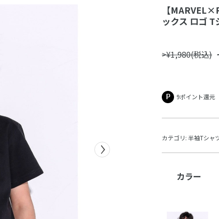
【MARVEL×
ックス ロゴ Tシ
>¥1,980(税込)
9ポイント還元
カテゴリ:
半袖Tシャ
カラー