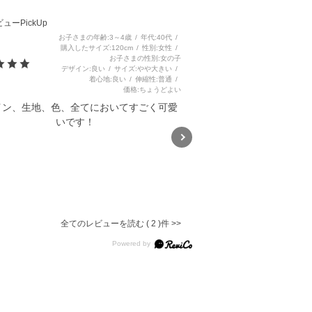
3
ューPickUp
お子さまの年齢
3～4歳
年代
40代
購入したサイズ
120cm
性別
女性
お子さまの性別
女の子
デザイン
良い
サイズ
やや大きい
着心地
良い
伸縮性
普通
価格
ちょうどよい
イン、生地、色、全てにおいてすごく可愛
いです！
ハイビスカス総柄ビスチェドッ
キングワンピース(80~130cm)
5.0
全てのレビューを読む
2