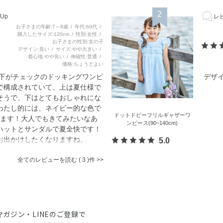
2
Up
レビ
お子さまの年齢
7～8歳
年代
60代
購入したサイズ
120cm
性別
女性
お子さまの性別
女の子
デザイン
良い
サイズ
やや大きい
着心地
やや良い
伸縮性
普通
価格
ちょうどよい
と下がチェックのドッキングワンピ
デザ
で構成されていて、上は夏仕様で
そうで、下はとてもおしゃれにな
わたし的には、ネイビー的な色で
ドットドビーフリルギャザーワ
ます！大人でもきてみたいなあ
ンピース(90~140cm)
ハットとサンダルで夏全快です！
お出かけしたくなりますね。
5.0
全てのレビューを読む
3
マガジン・LINEのご登録で