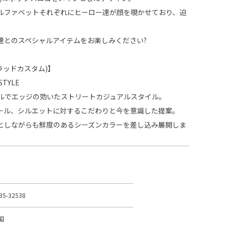
のアルファベットそれぞれにヒーロー達が顔を覗かせており、迫
達とのスペシャルアイテムをお楽しみください?
M(ラッドカスタム)】
STYLE
ルでエッジの効いたストリートカジュアルスタイル。
ール、シルエットに対するこだわりと今を意識した提案。
としながらも鮮度のあるシーズンカラーを差し込み展開しま
35-32538
国