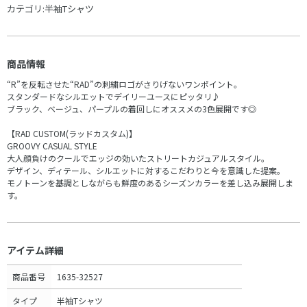
カテゴリ:
半袖Tシャツ
商品情報
“R”を反転させた“RAD”の刺繍ロゴがさりげないワンポイント。
スタンダードなシルエットでデイリーユースにピッタリ♪
ブラック、ベージュ、パープルの着回しにオススメの3色展開です◎
【RAD CUSTOM(ラッドカスタム)】
GROOVY CASUAL STYLE
大人顔負けのクールでエッジの効いたストリートカジュアルスタイル。
デザイン、ディテール、シルエットに対するこだわりと今を意識した提案。
モノトーンを基調としながらも鮮度のあるシーズンカラーを差し込み展開しま
す。
アイテム詳細
商品番号
1635-32527
タイプ
半袖Tシャツ