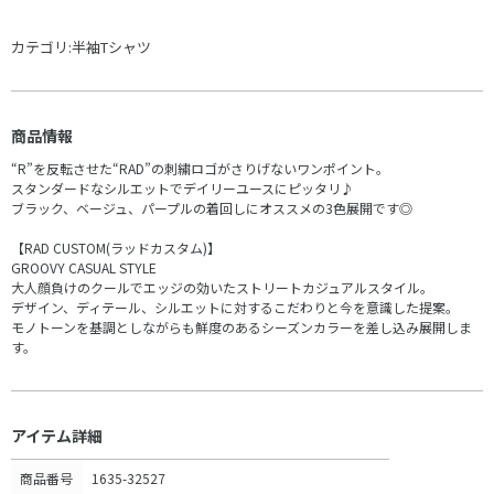
カテゴリ:
半袖Tシャツ
商品情報
“R”を反転させた“RAD”の刺繍ロゴがさりげないワンポイント。
スタンダードなシルエットでデイリーユースにピッタリ♪
ブラック、ベージュ、パープルの着回しにオススメの3色展開です◎
【RAD CUSTOM(ラッドカスタム)】
GROOVY CASUAL STYLE
大人顔負けのクールでエッジの効いたストリートカジュアルスタイル。
デザイン、ディテール、シルエットに対するこだわりと今を意識した提案。
モノトーンを基調としながらも鮮度のあるシーズンカラーを差し込み展開しま
す。
アイテム詳細
商品番号
1635-32527