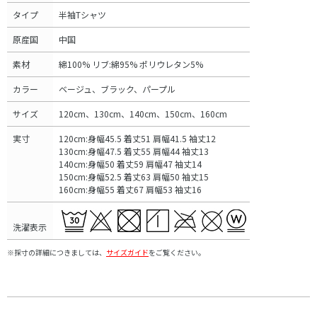
タイプ
半袖Tシャツ
原産国
中国
素材
綿100% リブ:綿95% ポリウレタン5%
カラー
ベージュ、ブラック、パープル
サイズ
120cm、130cm、140cm、150cm、160cm
実寸
120cm:身幅45.5 着丈51 肩幅41.5 袖丈12
130cm:身幅47.5 着丈55 肩幅44 袖丈13
140cm:身幅50 着丈59 肩幅47 袖丈14
150cm:身幅52.5 着丈63 肩幅50 袖丈15
160cm:身幅55 着丈67 肩幅53 袖丈16
洗濯表示
※採寸の詳細につきましては、
サイズガイド
をご覧ください。