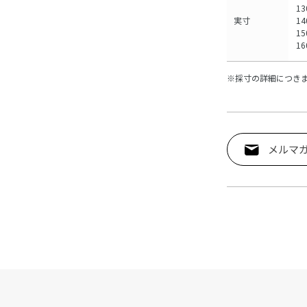
13
実寸
1
1
1
※採寸の詳細につき
メルマ