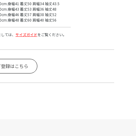
0cm:身幅41 着丈50 肩幅34 袖丈43.5
40cm:身幅43 着丈53 肩幅36 袖丈48
50cm:身幅46 着丈57 肩幅38 袖丈52
60cm:身幅48 着丈60 肩幅40 袖丈56
ましては、
サイズガイド
をご覧ください。
ガ登録はこちら