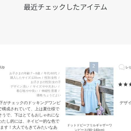
最近チェックしたアイテム
2
Up
レビ
お子さまの年齢
7～8歳
年代
60代
購入したサイズ
120cm
性別
女性
お子さまの性別
女の子
デザイン
良い
サイズ
やや大きい
着心地
やや良い
伸縮性
普通
価格
ちょうどよい
と下がチェックのドッキングワンピ
デザ
で構成されていて、上は夏仕様で
そうで、下はとてもおしゃれにな
わたし的には、ネイビー的な色で
ドットドビーフリルギャザーワ
ます！大人でもきてみたいなあ
ンピース(90~140cm)