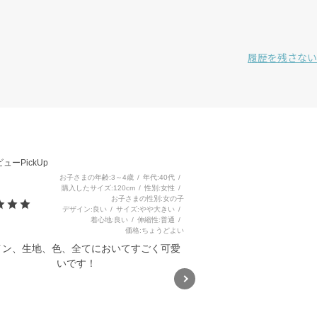
履歴を残さない
3
ューPickUp
お子さまの年齢
3～4歳
年代
40代
購入したサイズ
120cm
性別
女性
お子さまの性別
女の子
デザイン
良い
サイズ
やや大きい
着心地
良い
伸縮性
普通
価格
ちょうどよい
イン、生地、色、全てにおいてすごく可愛
いです！
ハイビスカス総柄ビスチェドッ
キングワンピース(80~130cm)