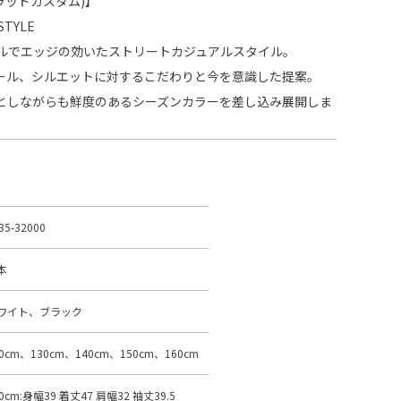
M(ラッドカスタム)】
STYLE
ルでエッジの効いたストリートカジュアルスタイル。
ール、シルエットに対するこだわりと今を意識した提案。
としながらも鮮度のあるシーズンカラーを差し込み展開しま
35-32000
本
ワイト、ブラック
20cm、130cm、140cm、150cm、160cm
0cm:身幅39 着丈47 肩幅32 袖丈39.5