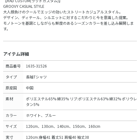
【RAD CUSTOM(ラッドカスタム)】
GROOVY CASUAL STYLE
大人顔負けのクールでエッジの効いたストリートカジュアルスタイル。
デザイン、ディテール、シルエットに対するこだわりと今を意識した提案。
モノトーンを基調としながらも鮮度のあるシーズンカラーを差し込み展開しま
す。
アイテム詳細
商品番号
1635-31526
タイプ
長袖Tシャツ
原産国
中国
素材
ポリエステル65% 綿35% リブ:ポリエステル63% 綿32% ポリウレ
タン5%
カラー
ホワイト、ブルー
サイズ
120cm、130cm、140cm、150cm、160cm
実寸
120cm:身幅41 着丈51 肩幅40 袖丈38