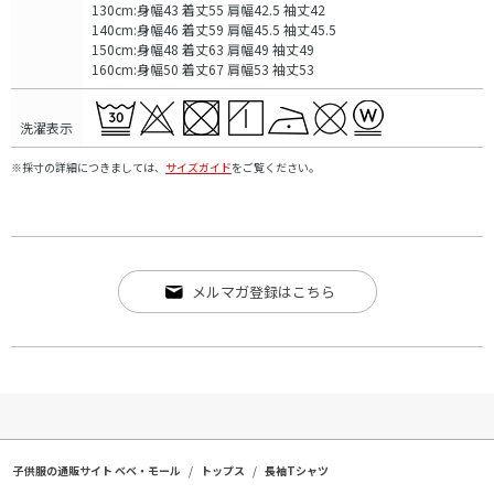
130cm:身幅43 着丈55 肩幅42.5 袖丈42
140cm:身幅46 着丈59 肩幅45.5 袖丈45.5
150cm:身幅48 着丈63 肩幅49 袖丈49
160cm:身幅50 着丈67 肩幅53 袖丈53
洗濯表示
※採寸の詳細につきましては、
サイズガイド
をご覧ください。
メルマガ登録はこちら
子供服の通販サイト ベベ・モール
トップス
長袖Tシャツ