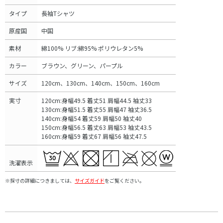
タイプ
長袖Tシャツ
原産国
中国
素材
綿100% リブ:綿95% ポリウレタン5%
カラー
ブラウン、グリーン、パープル
サイズ
120cm、130cm、140cm、150cm、160cm
実寸
120cm:身幅49.5 着丈51 肩幅44.5 袖丈33
130cm:身幅51.5 着丈55 肩幅47 袖丈36.5
140cm:身幅54 着丈59 肩幅50 袖丈40
150cm:身幅56.5 着丈63 肩幅53 袖丈43.5
160cm:身幅59 着丈67 肩幅56 袖丈47.5
洗濯表示
※採寸の詳細につきましては、
サイズガイド
をご覧ください。