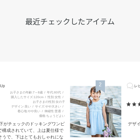
最近チェックしたアイテム
2
Up
レビ
お子さまの年齢
7～8歳
年代
60代
購入したサイズ
120cm
性別
女性
お子さまの性別
女の子
デザイン
良い
サイズ
やや大きい
着心地
やや良い
伸縮性
普通
価格
ちょうどよい
と下がチェックのドッキングワンピ
デザ
で構成されていて、上は夏仕様で
そうで、下はとてもおしゃれにな