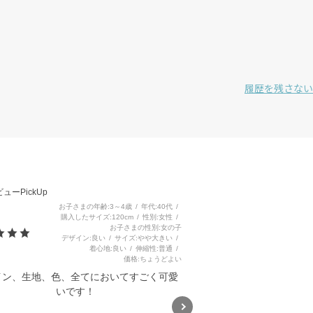
履歴を残さない
3
ューPickUp
お子さまの年齢
3～4歳
年代
40代
購入したサイズ
120cm
性別
女性
お子さまの性別
女の子
デザイン
良い
サイズ
やや大きい
着心地
良い
伸縮性
普通
価格
ちょうどよい
イン、生地、色、全てにおいてすごく可愛
いです！