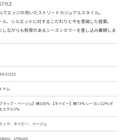
STYLE
ルでエッジの効いたストリートカジュアルスタイル。
ール、シルエットに対するこだわりと今を意識した提案。
としながらも鮮度のあるシーズンカラーを差し込み展開しま
34-31525
トナム
ブラック・ベージュ】綿100% 【ネイビー】綿73% レーヨン22% ポ
エステル5%
ラック、ネイビー、ベージュ
54cm)、L(56cm)