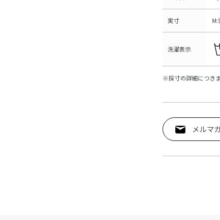
実寸
M
洗濯表示
※採寸の詳細につき
メルマ