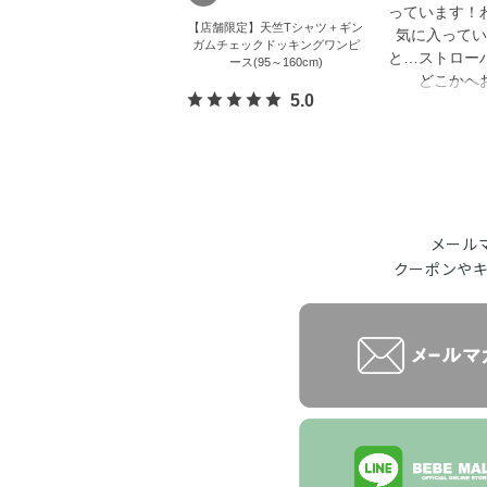
っています！
【店舗限定】天竺Tシャツ＋ギン
気に入ってい
ガムチェックドッキングワンピ
と…ストロー
ース(95～160cm)
どこかへ
5.0
メール
クーポンや