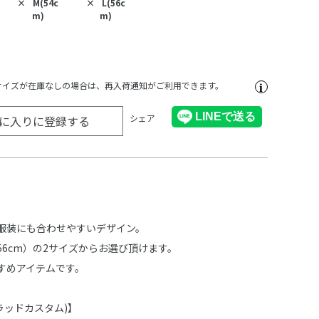
×
M(54c
×
L(56c
m)
m)
サイズが在庫なしの場合は、再入荷通知がご利用できます。
シェア
に入りに登録する
服装にも合わせやすいデザイン。
（56cm）の2サイズからお選び頂けます。
すめアイテムです。
M(ラッドカスタム)】