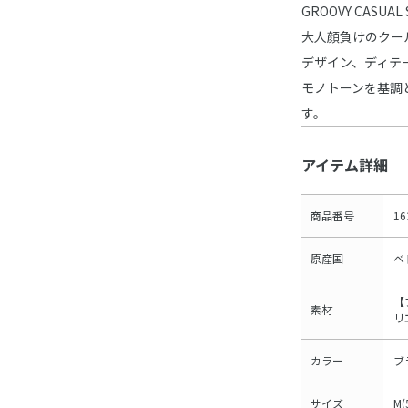
GROOVY CASUAL 
大人顔負けのクー
デザイン、ディテ
モノトーンを基調
す。
アイテム詳細
商品番号
16
原産国
ベ
【
素材
リ
カラー
ブ
サイズ
M(