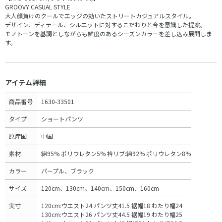
GROOVY CASUAL STYLE
大人顔負けのクールでエッジの効いたストリートカジュアルスタイル。
デザイン、ディテール、シルエットに対するこだわりと今を意識した提案。
モノトーンを基調としながらも鮮度のあるシーズンカラーを差し込み展開しま
す。
アイテム詳細
商品番号
1630-33501
タイプ
ショートパンツ
原産国
中国
素材
綿95% ポリウレタン5% 衿リブ:綿92% ポリウレタン8%
カラー
パープル、ブラック
サイズ
120cm、130cm、140cm、150cm、160cm
実寸
120cm:ウエスト24 パンツ丈41.5 裾幅18 わたり幅24
130cm:ウエスト26 パンツ丈44.5 裾幅19 わたり幅25