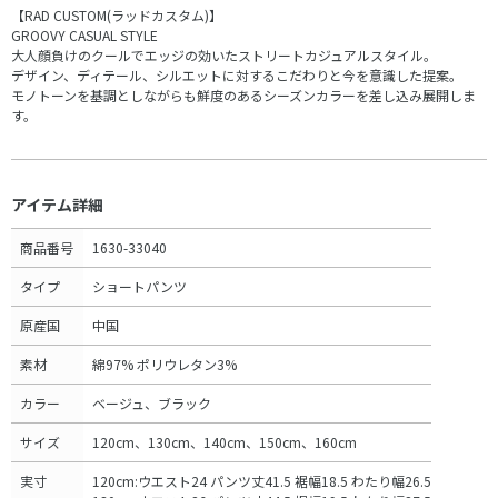
【RAD CUSTOM(ラッドカスタム)】
GROOVY CASUAL STYLE
大人顔負けのクールでエッジの効いたストリートカジュアルスタイル。
デザイン、ディテール、シルエットに対するこだわりと今を意識した提案。
モノトーンを基調としながらも鮮度のあるシーズンカラーを差し込み展開しま
す。
アイテム詳細
商品番号
1630-33040
タイプ
ショートパンツ
原産国
中国
素材
綿97% ポリウレタン3%
カラー
ベージュ、ブラック
サイズ
120cm、130cm、140cm、150cm、160cm
実寸
120cm:ウエスト24 パンツ丈41.5 裾幅18.5 わたり幅26.5